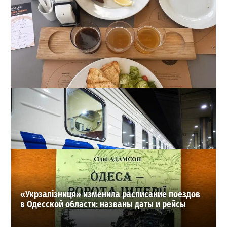
22 сорта пива, мидии и вид на море: сколько стоит
отдых в пабе на «Ланжероне»
2
01-08-2026 в 19:02
ВИБОР РЕДАКЦИИ
«Укрзалізниця» изменила расписание поездов
в Одесской области: названы даты и рейсы