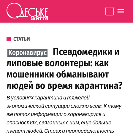
Перейти к содержанию
Одеське
La
життя
ОПУБЛИКОВАНО В
СТАТЬИ
Псевдомедики и
липовые волонтеры: как
мошенники обманывают
людей во время карантина?
В условиях карантина и тяжелой
экономической ситуации сложно всем. К тому
же поток информации о коронавирусе и
опасностях, связанных с ним, еще больше
пугает людей. Страх и неопределенность