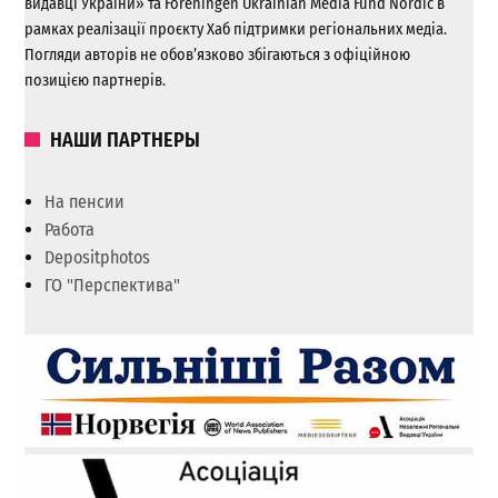
видавці України» та Foreningen Ukrainian Media Fund Nordic в
рамках реалізації проєкту Хаб підтримки регіональних медіа.
Погляди авторів не обов’язково збігаються з офіційною
позицією партнерів.
НАШИ ПАРТНЕРЫ
На пенсии
Работа
Depositphotos
ГО "Перспектива"