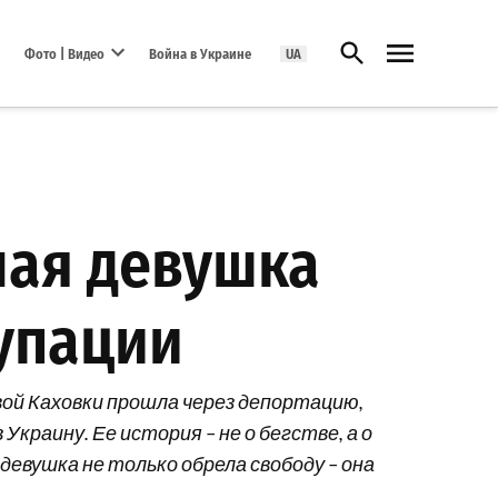
Открыть поиск
Фото | Видео
Война в Украине
UA
Open dropdown menu
лая девушка
купации
овой Каховки прошла через депортацию,
краину. Ее история – не о бегстве, а о
девушка не только обрела свободу – она