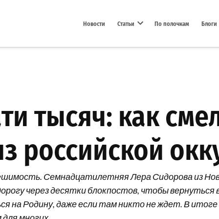
Новости
Статьи
По полочкам
Блоги
Open dropdown menu
ти тысяч: как сме
из российской ок
ая решимость. Семнадцатилетняя Лера Сидорова из Н
рогу через десятки блокпостов, чтобы вернуться в У
я на Родину, даже если там никто не ждет. В итоге 
 для многих.