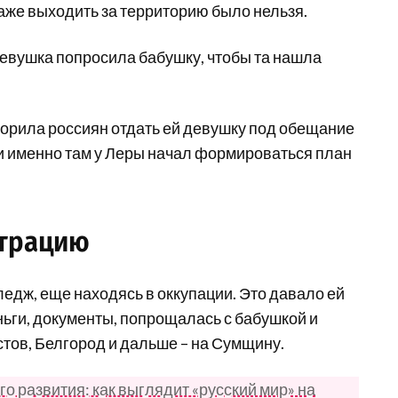
даже выходить за территорию было нельзя.
девушка попросила бабушку, чтобы та нашла
оворила россиян отдать ей девушку под обещание
, и именно там у Леры начал формироваться план
ьтрацию
едж, еще находясь в оккупации. Это давало ей
ьги, документы, попрощалась с бабушкой и
стов, Белгород и дальше – на Сумщину.
го развития: как выглядит «русский мир» на