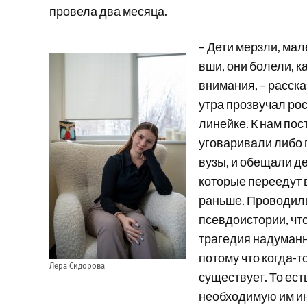
провела два месяца.
– Дети мерзли, ма
вши, они болели, к
внимания, – расска
утра прозвучал рос
линейке. К нам по
уговаривали либо 
вузы, и обещали де
которые переедут в
раньше. Проводили
псевдоистории, чт
трагедия надуманн
потому что когда-
Лера Сидорова
существует. То ест
необходимую им ин