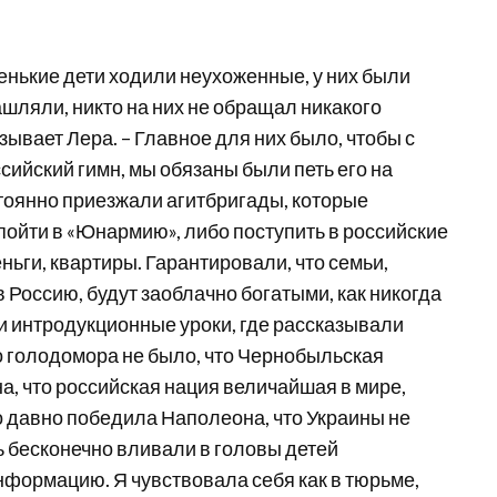
ленькие дети ходили неухоженные, у них были
ашляли, никто на них не обращал никакого
зывает Лера. – Главное для них было, чтобы с
сийский гимн, мы обязаны были петь его на
стоянно приезжали агитбригады, которые
пойти в «Юнармию», либо поступить в российские
ньги, квартиры. Гарантировали, что семьи,
 Россию, будут заоблачно богатыми, как никогда
 интродукционные уроки, где рассказывали
о голодомора не было, что Чернобыльская
а, что российская нация величайшая в мире,
то давно победила Наполеона, что Украины не
ь бесконечно вливали в головы детей
формацию. Я чувствовала себя как в тюрьме,