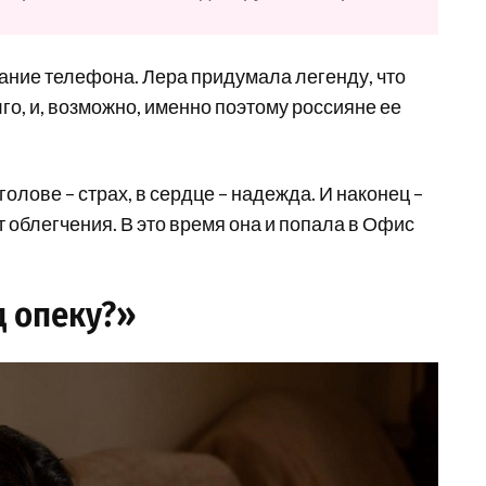
ание телефона. Лера придумала легенду, что
го, и, возможно, именно поэтому россияне ее
олове – страх, в сердце – надежда. И наконец –
т облегчения. В это время она и попала в Офис
д опеку?»