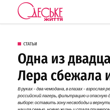
Перейти к содержанию
Одеське
життя
ОПУБЛИКОВАНО В
СТАТЬИ
Одна из двадца
Лера сбежала 
В руках – два чемодана, в глазах – взросл
российский лагерь, фильтрацию и опасную до
выборе: оставить зону несвободы и вернутьс
нашла семью, новую жизнь и стала примером