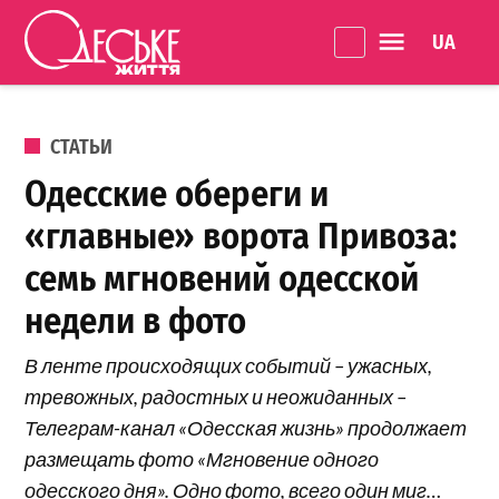
Перейти к содержанию
Language 
Одеське
життя
ОПУБЛИКОВАНО В
СТАТЬИ
Одесские обереги и
«главные» ворота Привоза:
семь мгновений одесской
недели в фото
В ленте происходящих событий – ужасных,
тревожных, радостных и неожиданных –
Телеграм-канал «Одесская жизнь» продолжает
размещать фото «Мгновение одного
одесского дня». Одно фото, всего один миг…