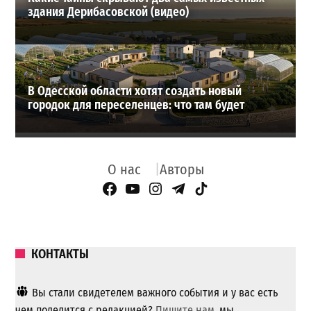
здания Дерибасовской (видео)
В Одесской области хотят создать новый
городок для переселенцев: что там будет
О нас
Авторы
Facebook Page
YouTube
Instagram
Telegram
TikTok
КОНТАКТЫ
Вы стали свидетелем важного события и у вас есть
чем поделится с редакцией?
Пишите нам
, мы