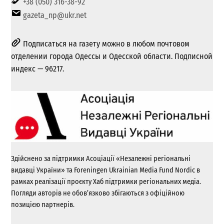
+38 (050) 316-38-92
gazeta_np@ukr.net
Подписаться на газету можно в любом почтовом
отделении города Одессы и Одесской области. Подписной
индекс — 96217.
Здійснено за підтримки Асоціації «Незалежні регіональні
видавці України» та Foreningen Ukrainian Media Fund Nordic в
рамках реалізації проєкту Хаб підтримки регіональних медіа.
Погляди авторів не обов’язково збігаються з офіційною
позицією партнерів.