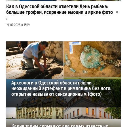
Как в Одесской области отметили День рыбака:
большие трофеи, искренние эмоции и яркие фото
3
19-07-2026 в 15:19
Шезлонги, бунгало и VIP-зоны: сколько придется
заплатить за отдых в Аркадии
3
21-07-2026 в 19:23
ВИБОР РЕДАКЦИИ
Археологи в Одесской области нашли
неожиданный артефакт и римлянина без ноги:
открытие называют сенсационным (фото)
Какие тайны скрывают два самых известных