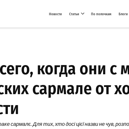
Новости
Статьи
По полочкам
Блоги
Open dropdown menu
его, когда они с 
ких сармале от х
сти
е сармалє. Для тих, хто досі цієї назви не чув, розп