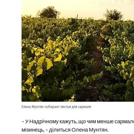
Елена Мунтян собирает листья для сармале
– У Надрічному кажуть, що чим менше сармалє,
мізинець, – ділиться Олена Мунтян.