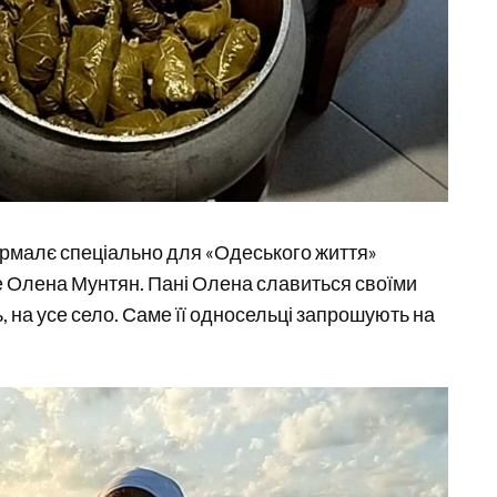
армалє спеціально для «Одеського життя»
е Олена Мунтян. Пані Олена славиться своїми
ь, на усе село. Саме її односельці запрошують на