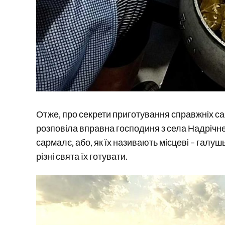
Отже, про секрети приготування справжніх с
розповіла вправна господиня з села Надрічн
сармалє, або, як їх називають місцеві – галуш
різні свята їх готувати.