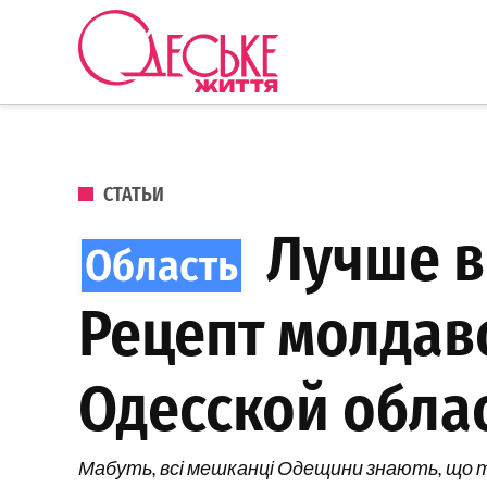
Перейти к содержанию
Одеське
життя
ОПУБЛИКОВАНО В
СТАТЬИ
Лучше вс
Рецепт молдавс
Одесской обла
Мабуть, всі мешканці Одещини знають, що так