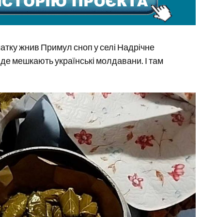
атку жнив Примул сноп у селі Надрічне
де мешкають українські молдавани. І там