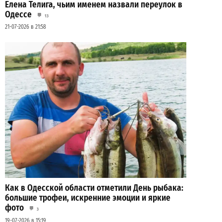
Елена Телига, чьим именем назвали переулок в
Одессе
13
21-07-2026 в 21:58
Как в Одесской области отметили День рыбака:
большие трофеи, искренние эмоции и яркие
фото
3
19-07-2026 в 15:19