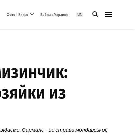
Открыть поиск
Фото | Видео
Война в Украине
UA
Open dropdown menu
мизинчик:
озяйки из
овідаємо. Сармалє – це страва молдавської,