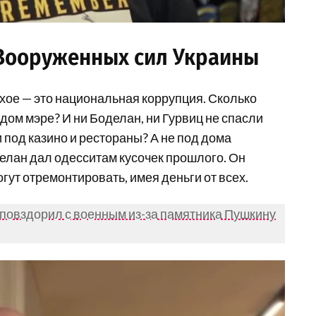
 Вооруженных сил Украины
охое — это национальная коррупция. Сколько
дом мэре? И ни Боделан, ни Гурвиц не спасли
 под казино и рестораны? А не под дома
елан дал одесситам кусочек прошлого. Он
гут отремонтировать, имея деньги от всех.
 повздорил с военным из-за памятника Пушкину