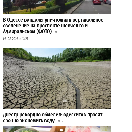
В Одессе вандалы уничтожили вертикальное
озеленение на проспекте Шевченко и
Адмиральском (ФОТО)
3
06-08-2026 в 13:21
Днестр рекордно обмелел: одесситов просят
срочно экономить воду
2
29-07-2026 в 19:28