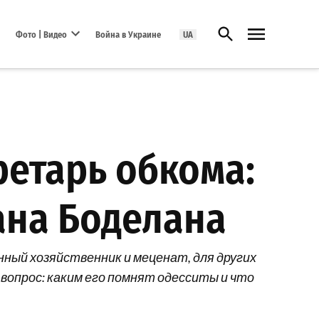
Открыть поиск
Фото | Видео
Война в Украине
UA
Open dropdown menu
ретарь обкома:
ана Боделана
нный хозяйственник и меценат, для других
вопрос: каким его помнят одесситы и что