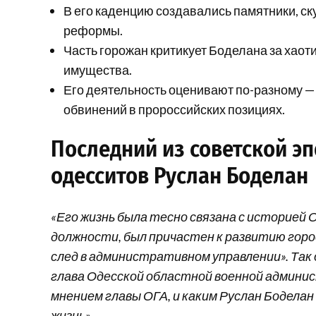
В его каденцию создавались памятники, с
реформы.
Часть горожан критикует Боделана за хао
имущества.
Его деятельность оценивают по-разному —
обвинений в пророссийских позициях.
Последний из советской эп
одесситов Руслан Боделан
«Его жизнь была тесно связана с историей
должности, был причастен к развитию горо
след в административном управлении». Так
глава Одесской областной военной админис
мнением главы ОГА, и каким Руслан Боделан
жизнь».