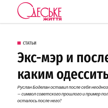
Перейти к содержанию
Одеське
життя
ОПУБЛИКОВАНО В
СТАТЬИ
Экс-мэр и пос
каким одессит
Руслан Боделан оставил после себя неодноз
— символ советского прошлого и пример пол
осталось после него?