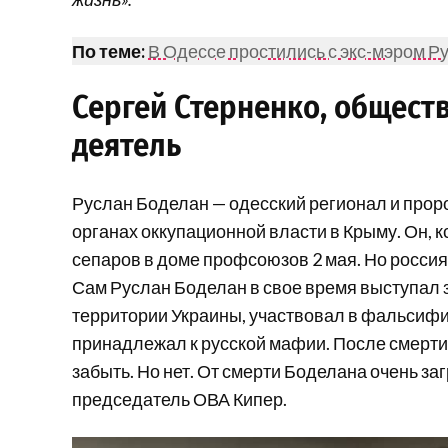
По теме:
В Одессе простились с экс-мэром Р
Сергей Стерненко, общест
деятель
Руслан Боделан — одесский регионал и проро
органах оккупационной власти в Крыму. Он, 
сепаров в доме профсоюзов 2 мая. Но россия
Сам Руслан Боделан в свое время выступал з
территории Украины, участвовал в фальсифи
принадлежал к русской мафии. После смерти 
забыть. Но нет. От смерти Боделана очень за
председатель ОВА Кипер.