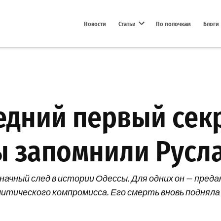
Новости
Статьи
По полочкам
Блоги
Open dropdown menu
ледний первый сек
ы запомнили Русл
начный след в истории Одессы. Для одних он — преда
итического компромисса. Его смерть вновь подняла 