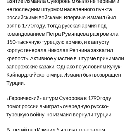
Взятие Измаила Суворовым было не первым и
не последним штурмом населенного пункта
российскими войсками. Впервые Измаил был
взят в 1770 году. Тогда русская армия под
командованием Петра Румянцева разгромила
150-тысячную турецкую армию, и к августу
корпус генерала Николая Репнина захватил
крепость. Активное участие в штурме принимали
запорожские казаки. Однако по условиям Кучук-
Кайнарджийского мира Измаил был возвращен
Турции.
«Героический» штурм Суворова в 1790 году
помог россии выиграть очередную русско-
турецкую войну, но Измаил вернули Турции.
В третий раз Измаил был взят генералом