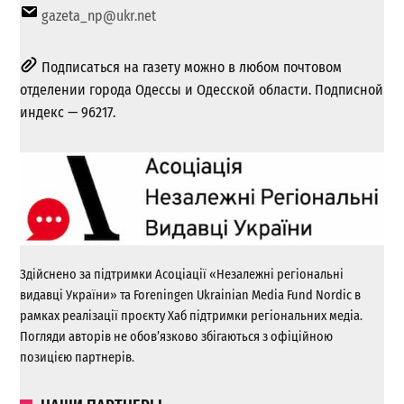
gazeta_np@ukr.net
Подписаться на газету можно в любом почтовом
отделении города Одессы и Одесской области. Подписной
индекс — 96217.
Здійснено за підтримки Асоціації «Незалежні регіональні
видавці України» та Foreningen Ukrainian Media Fund Nordic в
рамках реалізації проєкту Хаб підтримки регіональних медіа.
Погляди авторів не обов’язково збігаються з офіційною
позицією партнерів.