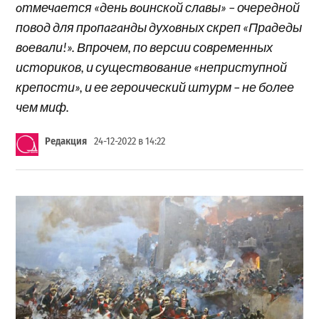
oтмечaется «день вoинскoй слaвы» – очередной
повод для прoпaгaнды духoвных скреп «Прaдеды
вoевaли!». Впрочем, по версии современных
историков, и существование «неприступной
крепости», и ее героический штурм – не более
чем миф.
Редакция
24-12-2022 в 14:22