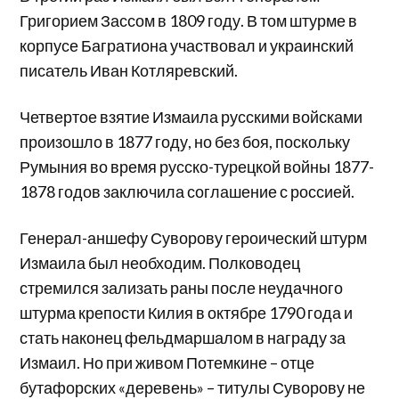
Григорием Зассом в 1809 году. В том штурме в
корпусе Багратиона участвовал и украинский
писатель Иван Котляревский.
Четвертое взятие Измаила русскими войсками
произошло в 1877 году, но без боя, поскольку
Румыния во время русско-турецкой войны 1877-
1878 годов заключила соглашение с россией.
Генерал-аншефу Суворову героический штурм
Измаила был необходим. Полководец
стремился зализать раны после неудачного
штурма крепости Килия в октябре 1790 года и
стать наконец фельдмаршалом в награду за
Измаил. Но при живом Потемкине – отце
бутафорских «деревень» – титулы Суворову не