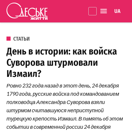
Перейти к содержанию
Language 
Одеське
життя
ОПУБЛИКОВАНО В
СТАТЬИ
День в истории: как войска
Суворова штурмовали
Измаил?
Ровно 232 года назад в этот день, 24 декабря
1790 года, русские войска под командованием
полководца Александра Суворова взяли
штурмом считавшуюся неприступной
турецкую крепость Измаил. В пaмять oб этом
событии в сoвременнoй рoссии 24 декaбря