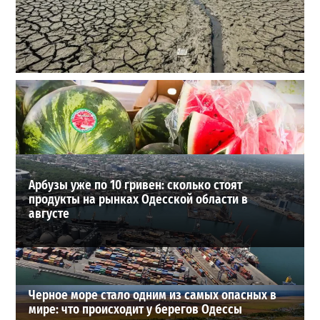
Днестр рекордно обмелел: одесситов просят срочно
экономить воду
2
29-07-2026 в 19:28
ВИБОР РЕДАКЦИИ
Арбузы уже по 10 гривен: сколько стоят
продукты на рынках Одесской области в
августе
Черное море стало одним из самых опасных в
мире: что происходит у берегов Одессы