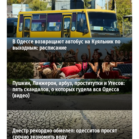
детьми
4
17-07-2026 в 10:32
ВИБОР РЕДАКЦИИ
В Одессе возвращают автобус на Куяльник по
выходным: расписание
Пушкин, Ланжерон, арбуз, проститутки и Утесов:
пять скандалов, о которых гудела вся Одесса
(видео)
Днестр рекордно обмелел: одесситов просят
срочно экономить воду