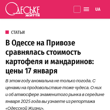
Перейти к содержанию
Language 
Одеське
життя
ОПУБЛИКОВАНО В
СТАТЬИ
В Одессе на Привозе
сравнялась стоимость
картофеля и мандаринов:
цены 17 января
В этом году аномальна не только погода. С
ценами на продовольствие тоже чудеса. О них
и об атмосфере знаменитого рынка в середине
января 2025 года вы узнаете из репортажа
«Одесской Жизни».