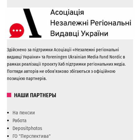
Здійснено за підтримки Асоціації «Незалежні регіональні
видавці України» та Foreningen Ukrainian Media Fund Nordic в
рамках реалізації проєкту Хаб підтримки регіональних медіа.
Погляди авторів не обов’язково збігаються з офіційною
позицією партнерів.
НАШИ ПАРТНЕРЫ
На пенсии
Работа
Depositphotos
ГО "Перспектива"