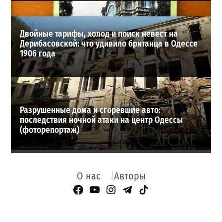
Двойные тарифы, холод и поиск невест на
Дерибасовской: что удивило британца в Одессе
1906 года
Разрушенные дома и сгоревшие авто:
последствия ночной атаки на центр Одессы
(фоторепортаж)
О нас
Авторы
Facebook Page
YouTube
Instagram
Telegram
TikTok