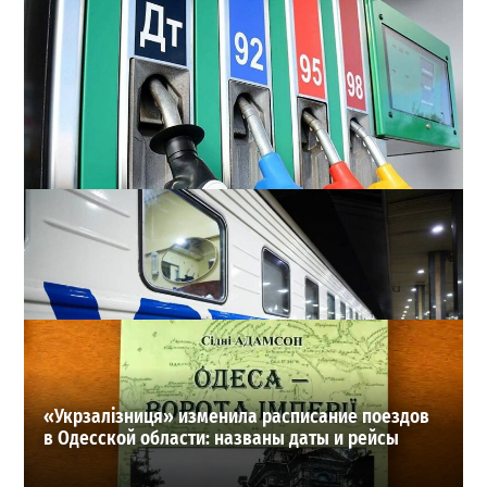
Неприятный сюрприз для водителей Одессы: на АЗС
снова взлетели цены
2
28-07-2026 в 06:47
ВИБОР РЕДАКЦИИ
«Укрзалізниця» изменила расписание поездов
в Одесской области: названы даты и рейсы