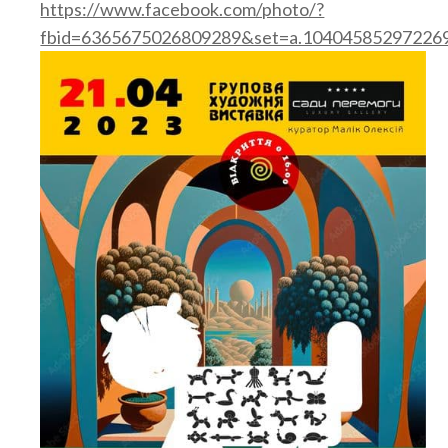
https://www.facebook.com/photo/?
fbid=6365675026809289&set=a.10404585297226