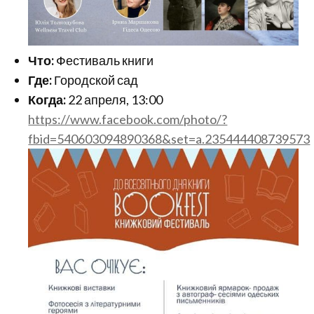
Что:
Фестиваль книги
Где:
Городско
й сад
Когда:
22 апреля, 13:00
https://www.facebook.com/photo/?
fbid=540603094890368&set=a.235444408739573