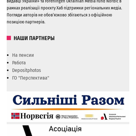
видавці України» та Foreningen Ukrainian Media Fund Nordic в
рамках реалізації проєкту Хаб підтримки регіональних медіа.
Погляди авторів не обов’язково збігаються з офіційною
позицією партнерів.
НАШИ ПАРТНЕРЫ
На пенсии
Работа
Depositphotos
ГО "Перспектива"