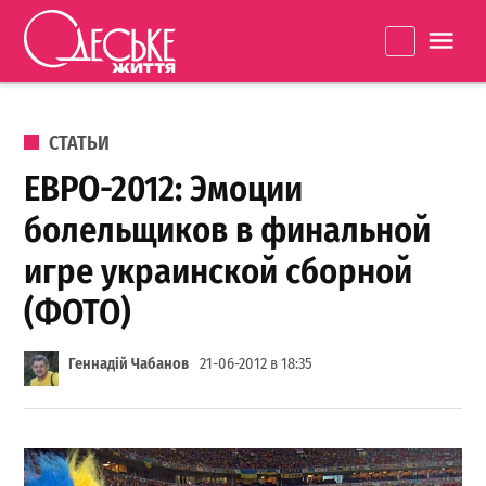
Перейти к содержанию
Одеське
La
життя
ОПУБЛИКОВАНО В
СТАТЬИ
ЕВРО-2012: Эмоции
болельщиков в финальной
игре украинской сборной
(ФОТО)
Геннадій Чабанов
21-06-2012 в 18:35