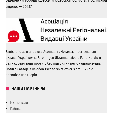
отделении города Одессы и Одесской области. Подписной
индекс — 96217.
Здійснено за підтримки Асоціації «Незалежні регіональні
видавці України» та Foreningen Ukrainian Media Fund Nordic в
рамках реалізації проєкту Хаб підтримки регіональних медіа.
Погляди авторів не обов’язково збігаються з офіційною
позицією партнерів.
НАШИ ПАРТНЕРЫ
На пенсии
Работа