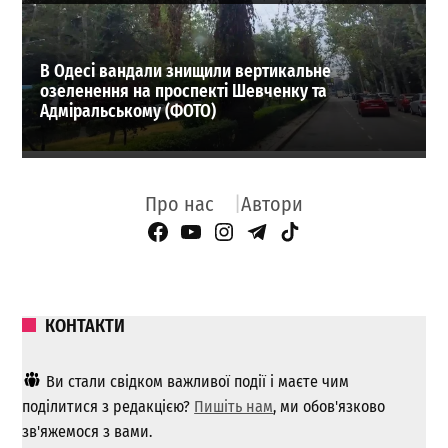
В Одесі вандали знищили вертикальне
озеленення на проспекті Шевченку та
Адміральському (ФОТО)
Про нас
Автори
Facebook Page
YouTube
Instagram
Telegram
TikTok
КОНТАКТИ
Ви стали свідком важливої ​​події і маєте чим
поділитися з редакцією?
Пишіть нам
, ми обов'язково
зв'яжемося з вами.