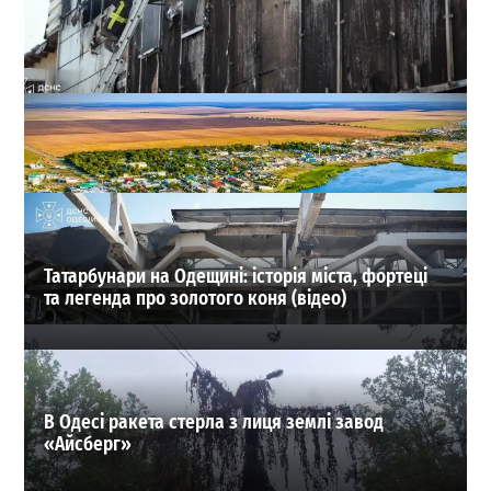
На Миколаївській дорозі в Одесі гасили масштабну
пожежу на складі (фото, відео)
0
02.08.2026
ВИБІР РЕДАКЦІЇ
Татарбунари на Одещині: історія міста, фортеці
та легенда про золотого коня (відео)
В Одесі ракета стерла з лиця землі завод
«Айсберг»