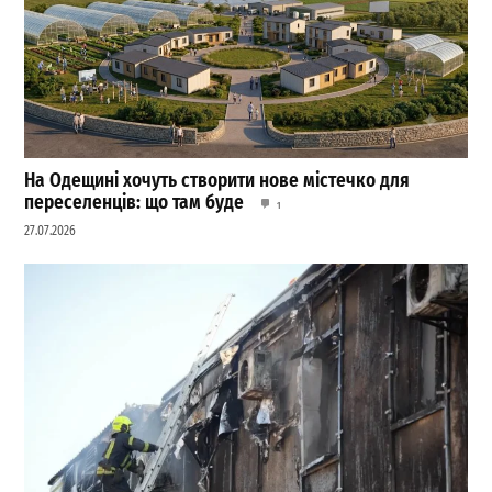
На Одещині хочуть створити нове містечко для
переселенців: що там буде
1
27.07.2026