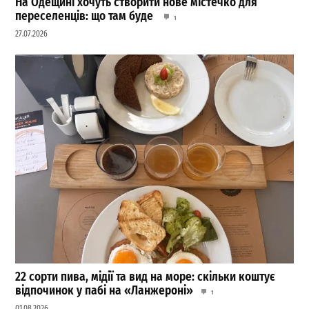
На Одещині хочуть створити нове містечко для
переселенців: що там буде
1
27.07.2026
22 сорти пива, мідії та вид на море: скільки коштує
відпочинок у пабі на «Ланжероні»
1
01.08.2026