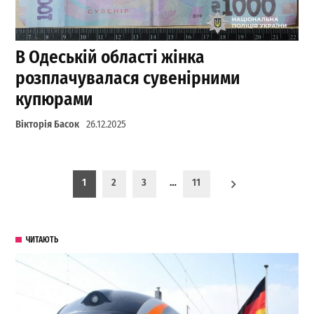
В Одеській області жінка
розплачувалася сувенірними
купюрами
Вікторія Басок
26.12.2025
Пагинация записей
1
2
3
…
11
ЧИТАЮТЬ