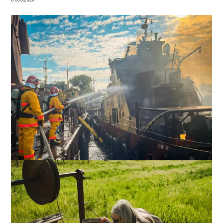
Російський «шахед» вдарив по цивільному буксиру:
судно вдалося врятувати
0
04.08.2026
ВИБІР РЕДАКЦІЇ