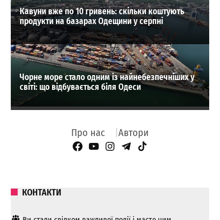
Кавуни вже по 10 гривень: скільки коштують
продукти на базарах Одещини у серпні
Чорне море стало одним із найнебезпечніших у
світі: що відбувається біля Одеси
Про нас
Автори
Facebook Page
YouTube
Instagram
Telegram
TikTok
КОНТАКТИ
Ви стали свідком важливої ​​події і маєте чим