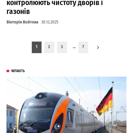
контролюють чистоту дворів і
газонів
Вікторія Войтова
30.12.2025
Пагинация записей
1
2
3
…
7
ЧИТАЮТЬ