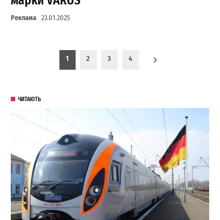
марки VARUS
Реклама
23.01.2025
Пагинация записей
1
2
3
4
ЧИТАЮТЬ