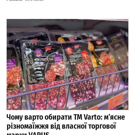
Чому варто обирати ТМ Varto: м’ясне
різномаїжжя від власної торгової