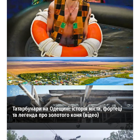
В Одесі поставили Шекспіра у декораціях сучасного
пляжу
0
02.08.2026
ВИБІР РЕДАКЦІЇ
Татарбунари на Одещині: історія міста, фортеці
та легенда про золотого коня (відео)