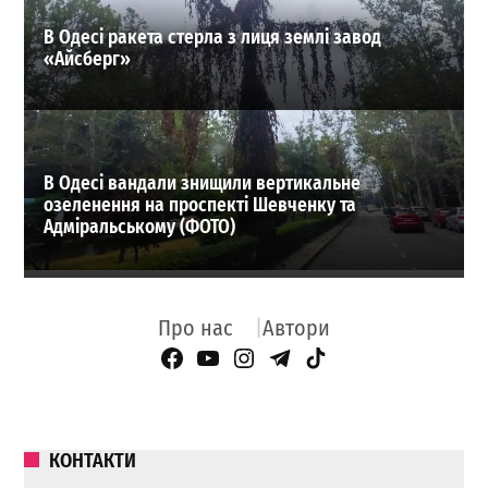
В Одесі ракета стерла з лиця землі завод
«Айсберг»
В Одесі вандали знищили вертикальне
озеленення на проспекті Шевченку та
Адміральському (ФОТО)
Про нас
Автори
Facebook Page
YouTube
Instagram
Telegram
TikTok
КОНТАКТИ