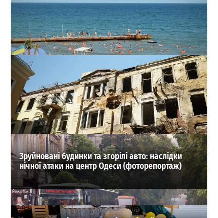
Море в Одесі 5 серпня: наскільки прогрілася вода і
коли йти на пляж
0
05.08.2026
ВИБІР РЕДАКЦІЇ
Зруйновані будинки та згорілі авто: наслідки
нічної атаки на центр Одеси (фоторепортаж)