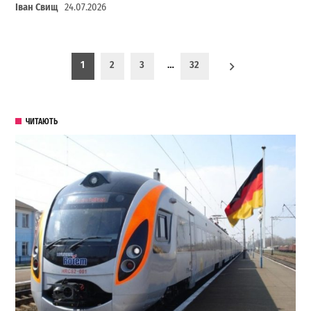
Іван Свищ
24.07.2026
Пагинация записей
1
2
3
…
32
ЧИТАЮТЬ