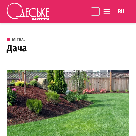
Перейти до вмісту
Language 
Одеське
Життя
МІТКА:
дача