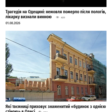
Трагедія на Одещині: немовля померло після пологів,
лікарку визнали винною
4233
01.08.2026
Які таємниці приховує знаменитий «будинок з однією
стіною» в Одесі