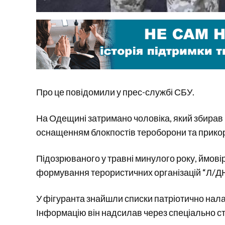
Про це повідомили у прес-службі СБУ.
На Одещині затримано чоловіка, який збирав
оснащенням блокпостів тероборони та прикор
Підозрюваного у травні минулого року, ймові
формування терористичних організацій “Л/Д
У фігуранта знайшли списки патріотично нал
Інформацію він надсилав через спеціально с