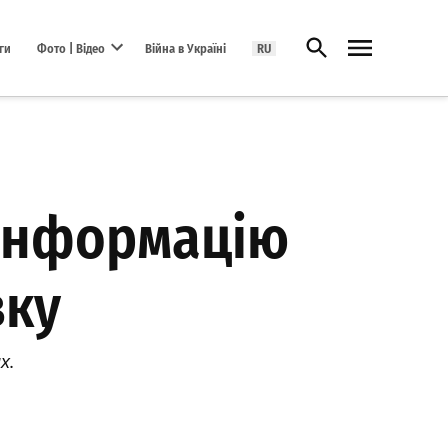
Відкрити пошук
ги
Фото | Відео
Війна в Україні
RU
Open dropdown menu
 інформацію
вку
х.