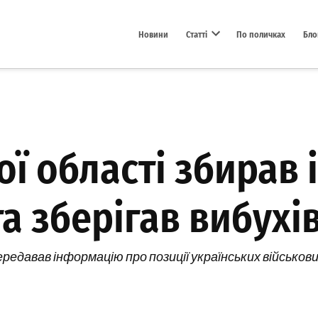
Новини
Статті
По поличках
Бло
Open dropdown menu
ої області збирав
та зберігав вибухі
едавав інформацію про позиції українських військови