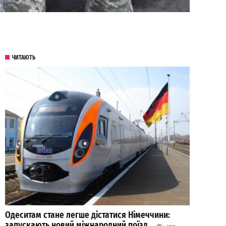
ЧИТАЮТЬ
Одеситам стане легше дістатися Німеччини:
запускають новий міжнародний поїзд