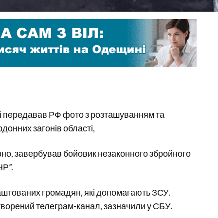
 і передавав РФ фото з розташуванням та
донних загонів області,
рно, завербував бойовик незаконного збройного
НР”.
аштованих громадян, які допомагають ЗСУ.
творений телеграм-канал, зазначили у СБУ.