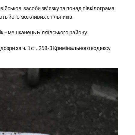
військові засоби зв’язку та понад півкілограма
ють його можливих спільників.
ік – мешканець Біляївського району.
зри за ч. 1 ст. 258-3 Кримінального кодексу