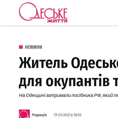
Перейти до вмісту
Одеське
Життя
ОПУБЛІКОВАНО В
НОВИНИ
Житель Одеськ
для окупантів 
На Одещині затримали посібника РФ, який пер
Редакція
19-03-2022 в 18:02