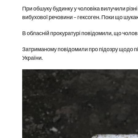
При обшуку будинку у чоловіка вилучили різні 
вибухової речовини – гексоген. Поки що шука
В обласній прокуратурі повідомили, що чолов
Затриманому повідомили про підозру щодо підо
України.