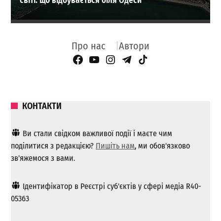
світі: що відбувається біля Одеси
Про нас
Автори
Facebook Page
YouTube
Instagram
Telegram
TikTok
КОНТАКТИ
Ви стали свідком важливої ​​події і маєте чим
поділитися з редакцією?
Пишіть нам
, ми обов'язково
зв'яжемося з вами.
Ідентифікатор в Реєстрі суб'єктів у сфері медіа R40-
05363