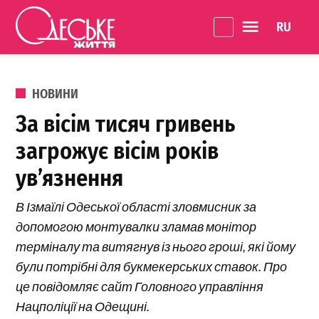
Перейти до вмісту
Language 
Одеське
Життя
ОПУБЛІКОВАНО В
НОВИНИ
За вісім тисяч гривень
загрожує вісім років
ув’язнення
В Ізмаїлі Одеської області зловмисник за
допомогою монтувалки зламав монітор
терміналу та витягнув із нього гроші, які йому
були потрібні для букмекерських ставок. Про
це повідомляє сайт Головного управління
Нацполіції на Одещині.