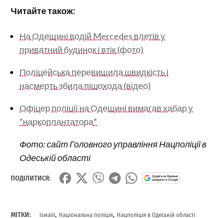
Читайте також:
На Одещині водій Mercedes влетів у
приватний будинок і втік (фото)
Поліцейська перевищила швидкість і
насмерть збила пішохода (відео)
Офіцер поліції на Одещині вимагав хабар у
“наркоплантатора”
Фото: сайт Головного управління Нацполіції в
Одеській області
ПОДІЛИТИСЯ:
,
,
МІТКИ:
Ізмаїл
Національна поліція
Нацполіція в Одеській області