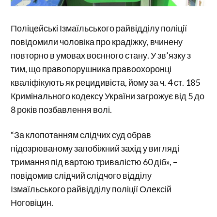
Поліцейські Ізмаїльського райвідділу поліції
повідомили чоловіка про крадіжку, вчинену
повторно в умовах воєнного стану. У зв’язку з
тим, що правопорушника правоохоронці
кваліфікують як рецидивіста, йому за ч. 4 ст. 185
Кримінального кодексу України загрожує від 5 до
8 років позбавлення волі.
“За клопотанням слідчих суд обрав
підозрюваному запобіжний захід у вигляді
тримання під вартою тривалістю 60 діб», –
повідомив слідчий слідчого відділу
Ізмаїльського райвідділу поліції Олексій
Ноговіцин.