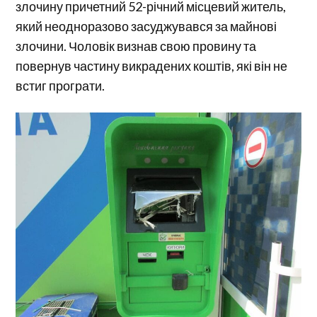
злочину причетний 52-річний місцевий житель,
який неодноразово засуджувався за майнові
злочини. Чоловік визнав свою провину та
повернув частину викрадених коштів, які він не
встиг програти.