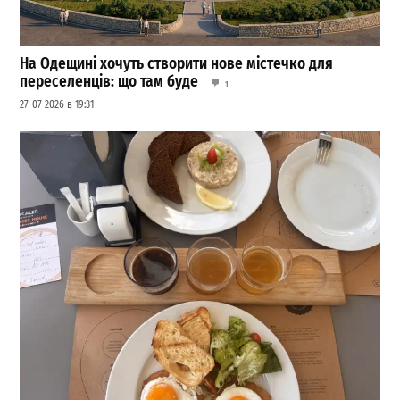
На Одещині хочуть створити нове містечко для
переселенців: що там буде
1
27-07-2026 в 19:31