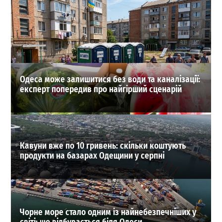
40 тисяч доларів за життя судді: в Одесі зірвали
замовне вбивство
0
03-08-2026 в 22:17
ВИБІР РЕДАКЦІЇ
Одеса може залишитися без води та каналізації:
експерт попередив про найгірший сценарій
Кавуни вже по 10 гривень: скільки коштують
продукти на базарах Одещини у серпні
Чорне море стало одним із найнебезпечніших у