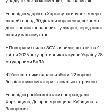
у радіусі кількох кілометрів», – зазначив він.
Унаслідок ударів по Харкову загинуло четверо
людей і понад 30 дістали поранення, зокрема
діти. Частина поранених – у лікарні, серед них є
люди у важкому стані.
У Повітряних силах ЗСУ заявили, що в ніч на 4
квітня 2025 року противник атакував Україну 78-
ма ударними БпЛА.
42 безпілотники вдалося збити. 22 ворожі
безпілотники-імітатори – локально втрачено.
Унаслідок російської атаки постраждали
Харківщина, Дніпропетровщина, Київщина та
Запоріжжя.