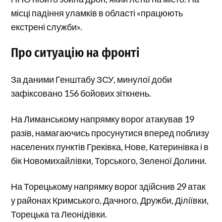
місці падіння уламків в області «працюють
екстрені служби».
Про ситуацію на фронті
За даними Генштабу ЗСУ, минулої доби
зафіксовано 156 бойових зіткнень.
На Лиманському напрямку ворог атакував 19
разів, намагаючись просунутися вперед поблизу
населених пунктів Греківка, Нове, Катеринівка і в
бік Новомихайлівки, Торського, Зеленої Долини.
На Торецькому напрямку ворог здійснив 29 атак
у районах Кримського, Дачного, Дружби, Діліївки,
Торецька та Леонідівки.