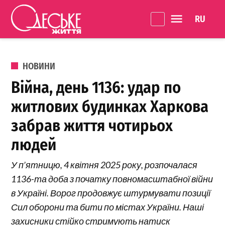
Перейти до вмісту
Language 
Одеське
Життя
ОПУБЛІКОВАНО В
НОВИНИ
Війна, день 1136: удар по
житлових будинках Харкова
забрав життя чотирьох
людей
У п’ятницю, 4 квітня 2025 року, розпочалася
1136-та доба з початку повномасштабної війни
в Україні. Ворог продовжує штурмувати позиції
Сил оборони та бити по містах України. Наші
захисники стійко стримують натиск