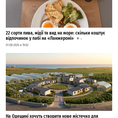
22 сорти пива, мідії та вид на море: скільки коштує
відпочинок у пабі на «Ланжероні»
1
01-08-2026 в 19:02
На Одещині хочуть створити нове містечко для