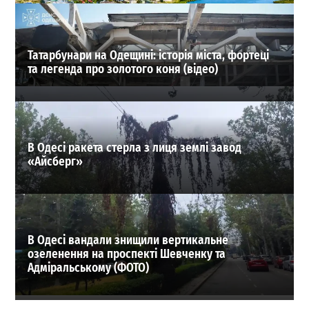
ВИБІР РЕДАКЦІЇ
Татарбунари на Одещині: історія міста, фортеці
та легенда про золотого коня (відео)
В Одесі ракета стерла з лиця землі завод
«Айсберг»
В Одесі вандали знищили вертикальне
озеленення на проспекті Шевченку та
Адміральському (ФОТО)