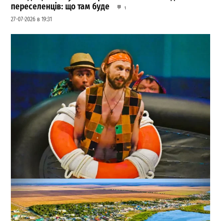
переселенців: що там буде
1
27-07-2026 в 19:31
В Одесі поставили Шекспіра у декораціях сучасного
пляжу
0
02-08-2026 в 21:13