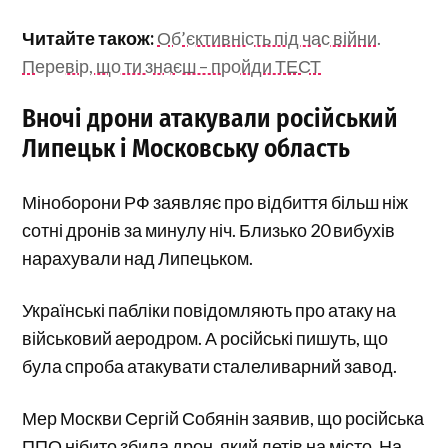
Читайте також:
Об’єктивність під час війни.
Перевір, що ти знаєш – пройди ТЕСТ
Вночі дрони атакували російський
Липецьк і Московську область
Міноборони РФ заявляє про відбиття більш ніж
сотні дронів за минулу ніч. Близько 20 вибухів
нарахували над Липецьком.
Українські пабліки повідомляють про атаку на
військовий аеродром. А російські пишуть, що
була спроба атакувати сталеливарний завод.
Мер Москви Сергій Собянін заявив, що російська
ППО нібито збила дрон, який летів на місто. На