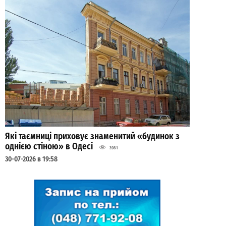
Які таємниці приховує знаменитий «будинок з
однією стіною» в Одесі
3981
30-07-2026 в 19:58