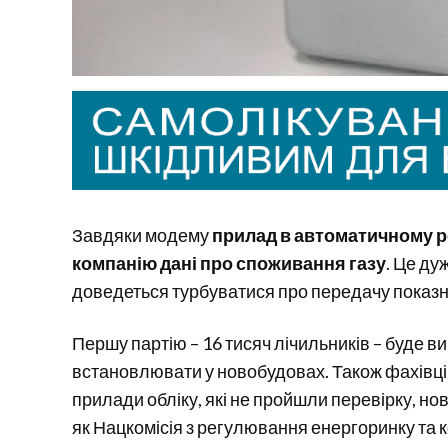
Завдяки модему
прилад в автоматичному р
компанію дані про споживання газу
. Це ду
доведеться турбуватися про передачу показни
Першу партію – 16 тисяч лічильників – буде в
встановлювати у новобудовах. Також фахівці
прилади обліку, які не пройшли перевірку, но
як Нацкомісія з регулювання енергоринку та 