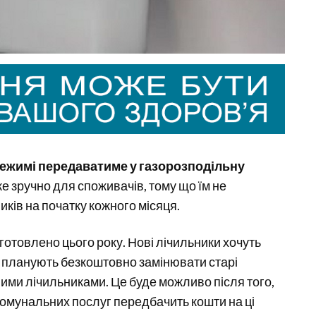
ежимі передаватиме у газорозподільну
же зручно для споживачів, тому що їм не
ків на початку кожного місяця.
иготовлено цього року. Нові лічильники хочуть
 планують безкоштовно замінювати старі
вими лічильниками. Це буде можливо після того,
комунальних послуг передбачить кошти на ці