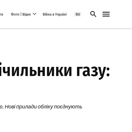
Відкрити пошук
ги
Фото | Відео
Війна в Україні
RU
Open dropdown menu
ічильники газу:
ою. Нові прилади обліку поєднують