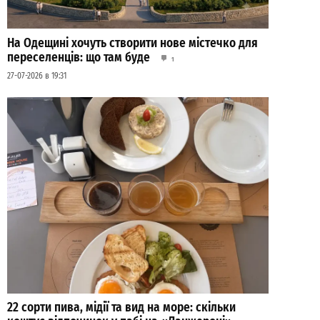
На Одещині хочуть створити нове містечко для
переселенців: що там буде
1
27-07-2026 в 19:31
22 сорти пива, мідії та вид на море: скільки