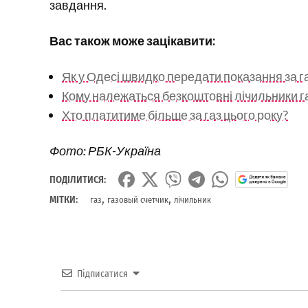
завдання.
Вас також може зацікавити:
Як у Одесі швидко передати показання за га
Кому належаться безкоштовні лічильники г
Хто платитиме більше за газ цього року?
Фото: РБК-Україна
ПОДІЛИТИСЯ:
,
,
МІТКИ:
газ
газовый счетчик
лічильник
Підписатися