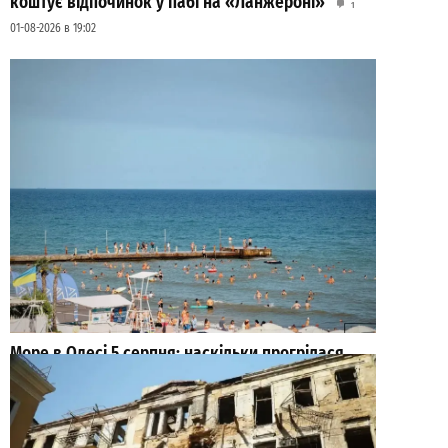
коштує відпочинок у пабі на «Ланжероні»
1
01-08-2026 в 19:02
Море в Одесі 5 серпня: наскільки прогрілася
вода і коли йти на пляж
0
05-08-2026 в 07:15
ВИБІР РЕДАКЦІЇ