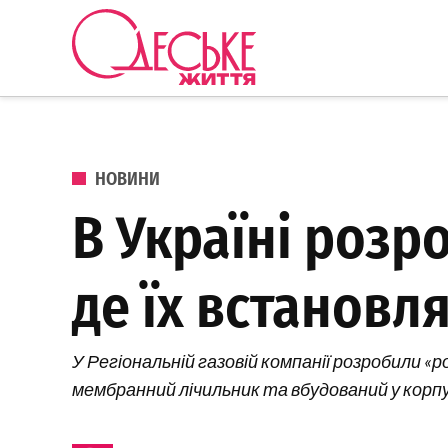
Перейти до вмісту
Одеське
Життя
ОПУБЛІКОВАНО В
НОВИНИ
В Україні розр
де їх встановл
У Регіональній газовій компанії розробили «
мембранний лічильник та вбудований у корп