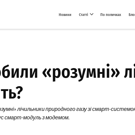
Новини
Статті
По поличках
Бло
Open dropdown menu
обили «розумні» л
ять?
розумні» лічильники природного газу зі смарт-систем
ус смарт-модуль з модемом.