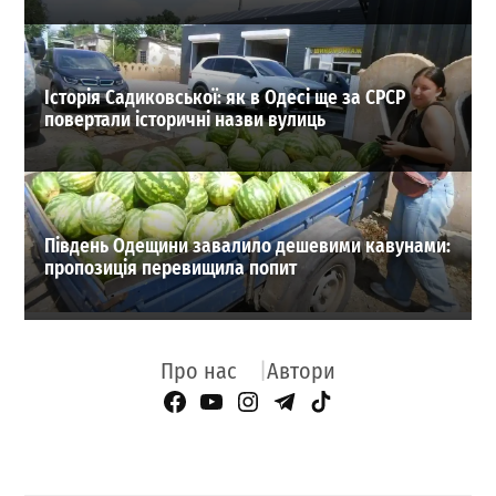
Історія Садиковської: як в Одесі ще за СРСР
повертали історичні назви вулиць
Південь Одещини завалило дешевими кавунами:
пропозиція перевищила попит
Про нас
Автори
Facebook Page
YouTube
Instagram
Telegram
TikTok