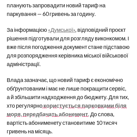
планують запровадити новий тариф на
паркування — 60 гривень за годину.
За інформацією
«Думської»
, відповідний проєкт
рішення підготували для розгляду виконкомом. І
вже після погодження документ стане підставою
для розпорядження керівника міської військової
адміністрації.
Влада зазначає, що новий тариф є економічно
обґрунтованим і має не лише покращити сервіс,
а й збільшити надходження до бюджету. Для тих,
хто регулярно
користується парковками біля
моря, передбачать абонемент
. До слова,
вартість абонименету становитиме 10 тисяч
гривень на місяць.