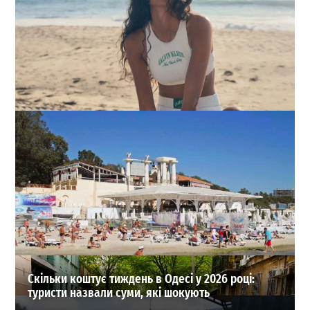
Наймодніші шорти сезону: 3 головні фасони і з чим їх
носити
0
31-07-2026 в 19:38
ВИБІР РЕДАКЦІЇ
Скільки коштує тиждень в Одесі у 2026 році:
туристи назвали суми, які шокують