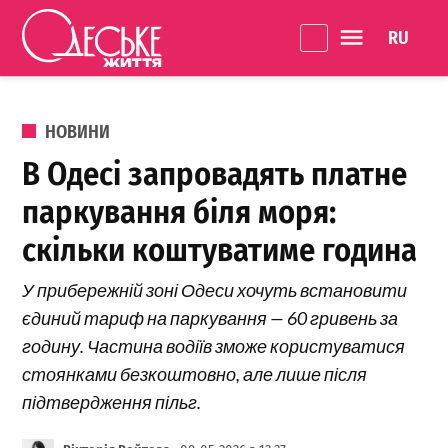
Перейти до вмісту
Language 
Одеське
Життя
ОПУБЛІКОВАНО В
НОВИНИ
В Одесі запровадять платне
паркування біля моря:
скільки коштуватиме година
У прибережній зоні Одеси хочуть встановити
єдиний тариф на паркування — 60 гривень за
годину. Частина водіїв зможе користуватися
стоянками безкоштовно, але лише після
підтвердження пільг.