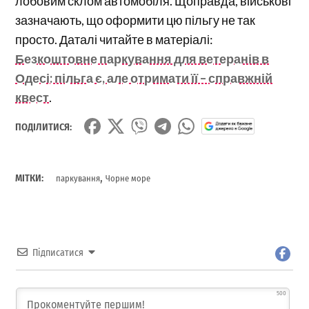
лобовим склом автомобіля. Щоправда, військові
зазначають, що оформити цю пільгу не так
просто. Даталі читайте в матеріалі:
Безкоштовне паркування для ветеранів в
Одесі: пільга є, але отримати її – справжній
квест
.
ПОДІЛИТИСЯ:
,
МІТКИ:
паркування
Чорне море
Підписатися
500