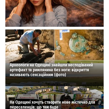
Магнітні бурі 29 липня: чого чекати метеопатам
сьогодні
0
29-07-2026 в 05:42
ВИБІР РЕДАКЦІЇ
Археологи на Одещині знайшли несподіваний
артефакт та римлянина без ноги: відкриття
називають сенсаційним (фото)
На Одещині хочуть створити нове містечко для
переселенців: що там буде