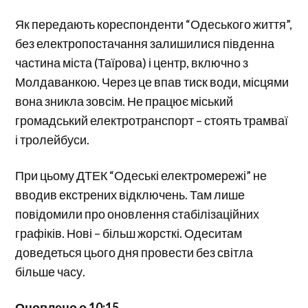
Як передають кореспонденти “Одеського життя”,
без електропостачання залишилися південна
частина міста (Таїрова) і центр, включно з
Молдаванкою. Через це впав тиск води, місцями
вона зникла зовсім. Не працює міський
громадський електротранспорт – стоять трамваї
і тролейбуси.
При цьому ДТЕК “Одеські електромережі” не
вводив екстрених відключень. Там лише
повідомили про оновлення стабілізаційних
графіків. Нові – більш жорсткі. Одеситам
доведеться цього дня провести без світла
більше часу.
Оновлено о 10:15