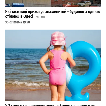
Які таємниці приховує знаменитий «будинок з однією
стіною» в Одесі
3956
30-07-2026 в 19:58
У Затоці на відпочинку зникла 5-річна дівчинка: де