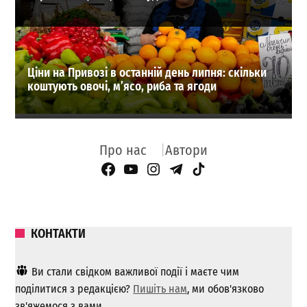
Ціни на Привозі в останній день липня: скільки
коштують овочі, м’ясо, риба та ягоди
Про нас
Автори
Facebook Page
YouTube
Instagram
Telegram
TikTok
КОНТАКТИ
Ви стали свідком важливої ​​події і маєте чим
поділитися з редакцією?
Пишіть нам
, ми обов'язково
зв'яжемося з вами.