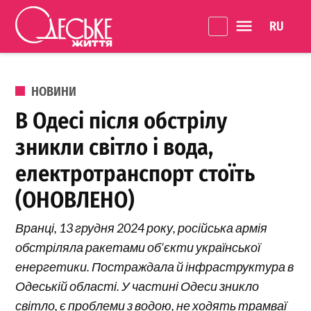
Перейти до вмісту
Language 
Одеське
Життя
ОПУБЛІКОВАНО В
НОВИНИ
В Одесі після обстрілу
зникли світло і вода,
електротранспорт стоїть
(ОНОВЛЕНО)
Вранці, 13 грудня 2024 року, російська армія
обстріляла ракетами об’єкти української
енергетики. Постраждала й інфраструктура в
Одеській області. У частині Одеси зникло
світло, є проблеми з водою, не ходять трамваї