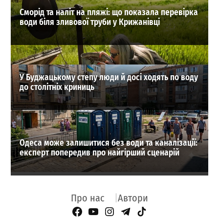
Сморід та наліт на пляжі: що показала перевірка
води біля зливової труби у Крижанівці
У Буджацькому степу люди й досі ходять по воду
до столітніх криниць
Одеса може залишитися без води та каналізації:
експерт попередив про найгірший сценарій
Про нас
Автори
Facebook Page
YouTube
Instagram
Telegram
TikTok