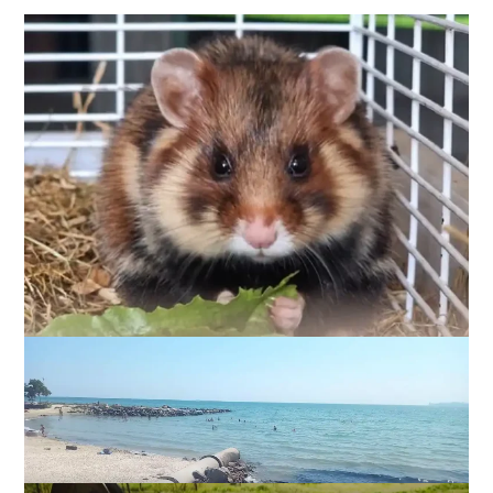
Столичні хом’яки вирушили відновлювати
екосистему Одещини (фото)
0
04-08-2026 в 18:31
ВИБІР РЕДАКЦІЇ