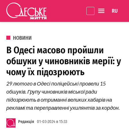
Перейти до вмісту
Language 
Одеське
Життя
ОПУБЛІКОВАНО В
НОВИНИ
В Одесі масово пройшли
обшуки у чиновників мерії: у
чому їх підозрюють
29 лютого в Одесі поліцейські провели 15
обшуків. Групу чиновників міської ради
підозрюють в отриманні великих хабарів на
рекламі та переправленні ухилянтів за кордон.
Редакція
01-03-2024 в 15:33