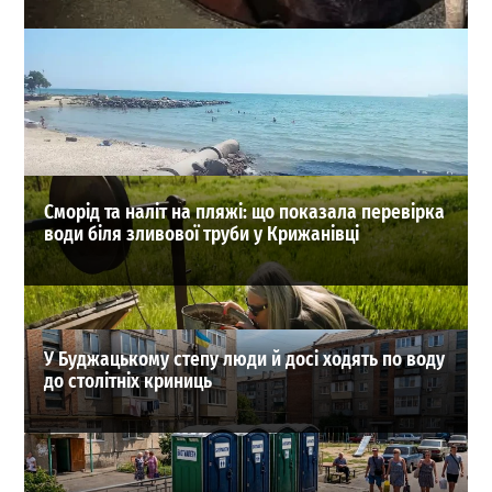
Під Одесою чоловік поліз у колодязь рятувати кішку і
сам опинився у пастці
0
04-08-2026 в 15:19
ВИБІР РЕДАКЦІЇ
Сморід та наліт на пляжі: що показала перевірка
води біля зливової труби у Крижанівці
У Буджацькому степу люди й досі ходять по воду
до столітніх криниць