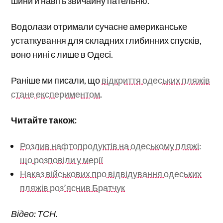
шини й навіть звичайну пательню.
Водолази отримали сучасне американське
устаткування для складних глибинних спусків,
воно нині є лише в Одесі.
Раніше ми писали, що
відкриття одеських пляжів
стане експериментом
.
Читайте також:
Розлив нафтопродуктів на одеському пляжі:
що розповіли у мерії
Наказ військових про відвідування одеських
пляжів роз’яснив Братчук
Відео: ТСН.