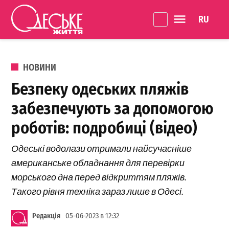
Перейти до вмісту
Language 
Одеське
Життя
ОПУБЛІКОВАНО В
НОВИНИ
Безпеку одеських пляжів
забезпечують за допомогою
роботів: подробиці (відео)
Одеські водолази отримали найсучасніше
американське обладнання для перевірки
морського дна перед відкриттям пляжів.
Такого рівня техніка зараз лише в Одесі.
Редакція
05-06-2023 в 12:32