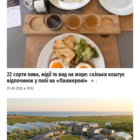
22 сорти пива, мідії та вид на море: скільки коштує
відпочинок у пабі на «Ланжероні»
1
01-08-2026 в 19:02