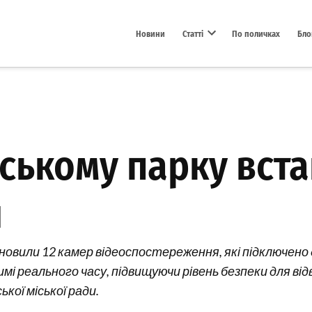
Новини
Статті
По поличках
Бло
Open dropdown menu
еському парку вст
я
ановили 12 камер відеоспостереження, які підключено 
і реального часу, підвищуючи рівень безпеки для від
кої міської ради.