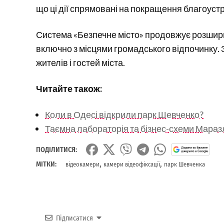
що ці дії спрямовані на покращення благоустр
Система «Безпечне місто» продовжує розшир
включно з місцями громадського відпочинку.
жителів і гостей міста.
Читайте також:
Коли в Одесі відкрили парк Шевченко?
Таємна лабораторія та бізнес-схеми Маразл
ПОДІЛИТИСЯ:
,
,
МІТКИ:
відеокамери
камери відеофіксації
парк Шевченка
Підписатися