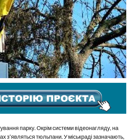
ування парку. Окрім системи відеонагляду, на
бах з’являться тюльпани. У міськраді зазначають,