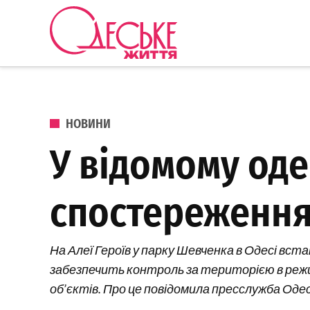
Перейти до вмісту
Одеське
Життя
ОПУБЛІКОВАНО В
НОВИНИ
У відомому од
спостереженн
На Алеї Героїв у парку Шевченка в Одесі вст
забезпечить контроль за територією в режим
об’єктів. Про це повідомила пресслужба Одесь