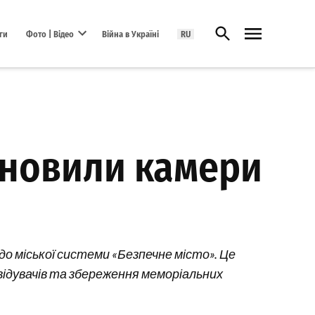
Відкрити пошук
ги
Фото | Відео
Війна в Україні
RU
Open dropdown menu
ановили камери
до міської системи «Безпечне місто». Це
відувачів та збереження меморіальних