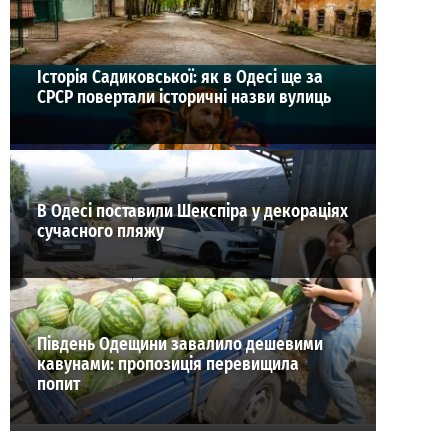
ВИБІР РЕДАКЦІЇ
Історія Садиковської: як в Одесі ще за
СРСР повертали історичні назви вулиць
В Одесі поставили Шекспіра у декораціях
сучасного пляжу
Південь Одещини завалило дешевими
кавунами: пропозиція перевищила
попит