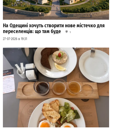
На Одещині хочуть створити нове містечко для
переселенців: що там буде
1
27-07-2026 в 19:31