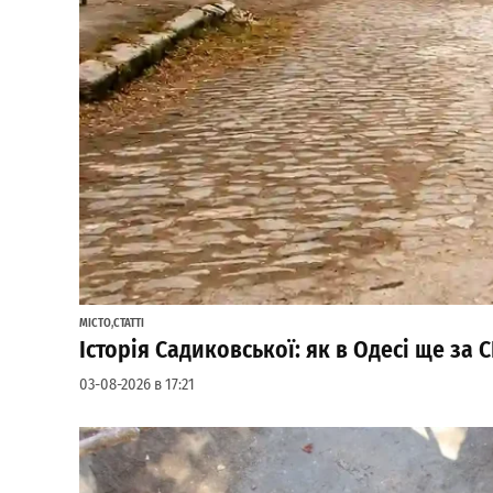
МІСТО
,
СТАТТІ
Історія Садиковської: як в Одесі ще за
03-08-2026 в 17:21