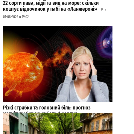
22 сорти пива, мідії та вид на море: скільки
коштує відпочинок у пабі на «Ланжероні»
1
01-08-2026 в 19:02
Різкі стрибки та головний біль: прогноз
магнітних бур на суботу, 1 серпня
0
01-08-2026 в 05:41