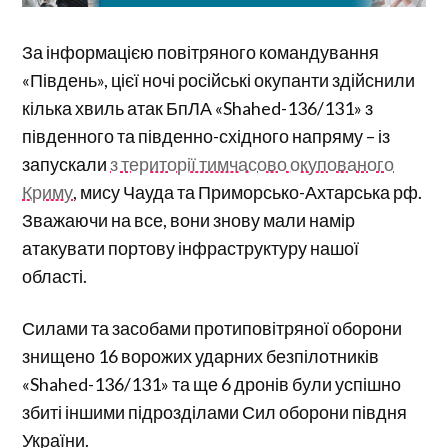
За інформацією повітряного командування
«Південь», цієї ночі російські окупанти здійснили
кілька хвиль атак БпЛА «Shahed-136/131» з
південного та південно-східного напряму – із
запускали
з території тимчасово окупованого
Криму
, мису Чауда та Приморсько-Ахтарська рф.
Зважаючи на все, вони знову мали намір
атакувати портову інфраструктуру нашої
області.
Силами та засобами протиповітряної оборони
знищено 16 ворожих ударних безпілотників
«Shahed-136/131» та ще 6 дронів були успішно
збиті іншими підрозділами Сил оборони півдня
України.