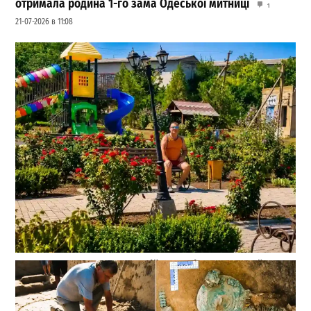
отримала родина 1-го зама Одеської митниці
1
21-07-2026 в 11:08
Чи весело живуть у Веселій Долині: трояндовий парк
та інші диковинки села на Одещини
0
26-07-2026 в 16:51