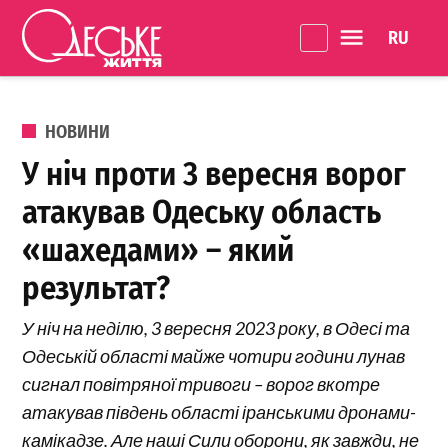
Перейти до вмісту
Language 
Одеське
Життя
ОПУБЛІКОВАНО В
НОВИНИ
У ніч проти 3 вересня ворог
атакував Одеську область
«шахедами» – який
результат?
У ніч на неділю, 3 вересня 2023 року, в Одесі та
Одеській області майже чотири години лунав
сигнал повітряної тривоги – ворог вкотре
атакував південь області іранськими дронами-
камікадзе. Але наші Сили оборони, як завжди, не