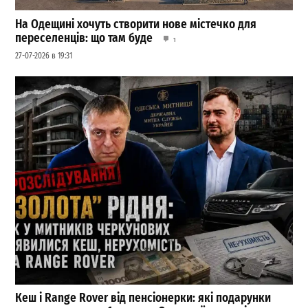
На Одещині хочуть створити нове містечко для
переселенців: що там буде
1
27-07-2026 в 19:31
Кеш і Range Rover від пенсіонерки: які подарунки