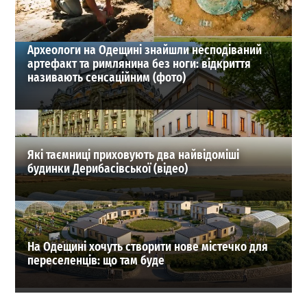
ВИБІР РЕДАКЦІЇ
Археологи на Одещині знайшли несподіваний
артефакт та римлянина без ноги: відкриття
називають сенсаційним (фото)
Які таємниці приховують два найвідоміші
будинки Дерибасівської (відео)
На Одещині хочуть створити нове містечко для
переселенців: що там буде