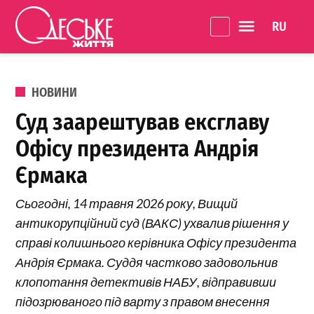
Перейти до вмісту
Language 
Одеське
Життя
ОПУБЛІКОВАНО В
НОВИНИ
Суд заарештував ексглаву
Офісу президента Андрія
Єрмака
Сьогодні, 14 травня 2026 року, Вищий
антикорупційний суд (ВАКС) ухвалив рішення у
справі колишнього керівника Офісу президента
Андрія Єрмака. Суддя частково задовольнив
клопотання детективів НАБУ, відправивши
підозрюваного під варту з правом внесення