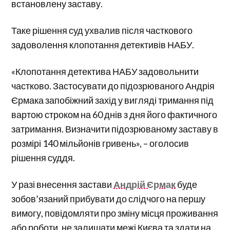
встановлену заставу.
Таке рішення суд ухвалив після часткового
задоволення клопотання детективів НАБУ.
«Клопотання детектива НАБУ задовольнити
частково. Застосувати до підозрюваного Андрія
Єрмака запобіжний захід у вигляді тримання під
вартою строком на 60 днів з дня його фактичного
затримання. Визначити підозрюваному заставу в
розмірі 140 мільйонів гривень», – оголосив
рішення суддя.
У разі внесення застави
Андрій Єрмак
буде
зобов’язаний прибувати до слідчого на першу
вимогу, повідомляти про зміну місця проживання
або роботи, не залишати межі Києва та здати на