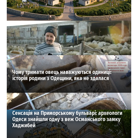
На Одещині хочуть створити нове містечко для
переселенців: що там буде
1
27-07-2026 в 19:31
ВИБІР РЕДАКЦІЇ
Чому тримати овець наважуються одиниці:
історія родини з Одещини, яка не здалася
Сенсація на Приморському бульварі: археологи
Одеси знайшли одну з веж Османського замку
Хаджибей