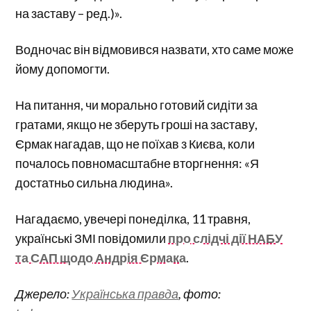
на заставу – ред.)».
Водночас він відмовився назвати, хто саме може
йому допомогти.
На питання, чи морально готовий сидіти за
гратами, якщо не зберуть гроші на заставу,
Єрмак нагадав, що не поїхав з Києва, коли
почалось повномасштабне вторгнення: «Я
достатньо сильна людина».
Нагадаємо, увечері понеділка, 11 травня,
українські ЗМІ повідомили
про слідчі дії НАБУ
та САП щодо Андрія Єрмака
.
Джерело:
Українська правда
, фото: