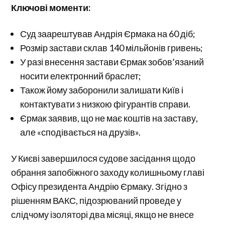
Ключові моменти:
Суд заарештував Андрія Єрмака на 60 діб;
Розмір застави склав 140 мільйонів гривень;
У разі внесення застави Єрмак зобов’язаний
носити електронний браслет;
Також йому заборонили залишати Київ і
контактувати з низкою фігурантів справи.
Єрмак заявив, що не має коштів на заставу,
але «сподівається на друзів».
У Києві завершилося судове засідання щодо
обрання запобіжного заходу колишньому главі
Офісу президента Андрію Єрмаку. Згідно з
рішенням ВАКС, підозрюваний проведе у
слідчому ізоляторі два місяці, якщо не внесе