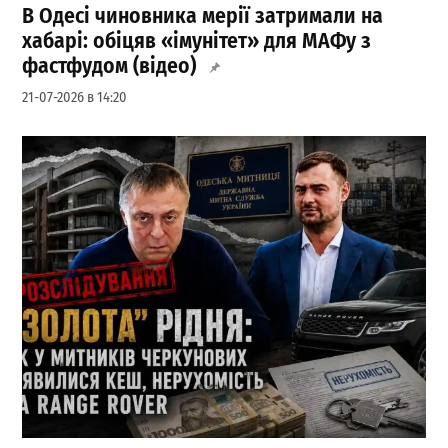
В Одесі чиновника мерії затримали на
хабарі: обіцяв «імунітет» для МАФу з
фастфудом (відео)
21-07-2026 в 14:20