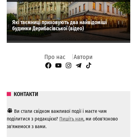
Які таємниці приховують два найвідоміші
будинки Дерибасівської (відео)
Про нас
Автори
Facebook Page
YouTube
Instagram
Telegram
TikTok
КОНТАКТИ
Ви стали свідком важливої ​​події і маєте чим
поділитися з редакцією?
Пишіть нам
, ми обов'язково
зв'яжемося з вами.