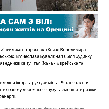
 з’явилися на проспекті Князя Володимира
ьською, В’ячеслава Бувалкіна та біля будинку
ведників світу, Італійська – Єврейська та
овлення інфраструктури міста. Встановлення
ти безпеку дорожнього руху та зменшити ризики
оенергії.
вих перехрестях модернізували світлофори