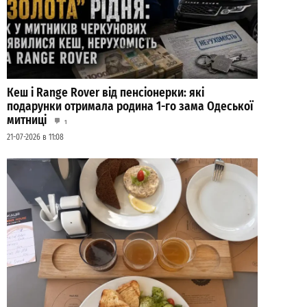
Кеш і Range Rover від пенсіонерки: які
подарунки отримала родина 1-го зама Одеської
митниці
1
21-07-2026 в 11:08