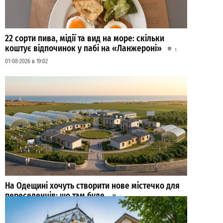
22 сорти пива, мідії та вид на море: скільки
коштує відпочинок у пабі на «Ланжероні»
1
01-08-2026 в 19:02
На Одещині хочуть створити нове містечко для
переселенців: що там буде
1
27-07-2026 в 19:31