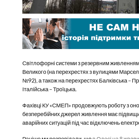
Світлофорні системи з резервним живленням
Великого (на перехрестях з вулицями Марсел
№92), а також на перехрестях Балківська – Пра
Італійська – Троїцька.
Фахівці КУ «СМЕП» продовжують роботу з он
безперебійних джерел живлення має підвищи
аварійних ситуацій під час відключень електр
Раніше ми розповідали, що
в Одесі на 8 жва