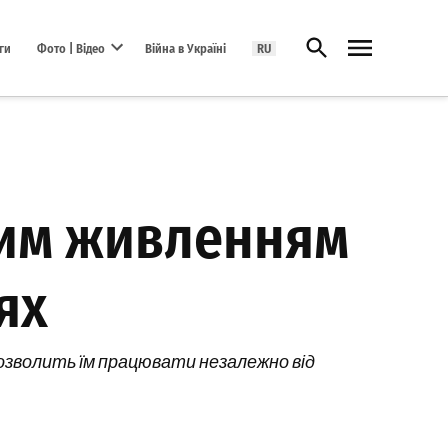
Відкрити пошук
ги
Фото | Відео
Війна в Україні
RU
Open dropdown menu
ним живленням
тях
озволить їм працювати незалежно від