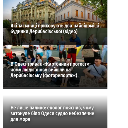
ВИБІР РЕДАКЦІЇ
Які таємниці приховують два найвідоміші
будинки Дерибасівської (відео)
В Одесі триває «Картонний протест»:
чому люди знову вийшли на
Дерибасівську (фоторепортаж)
Не лише паливо: еколог пояснив, чому
затонуле біля Одеси судно небезпечне
для моря