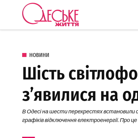
Перейти до вмісту
Одеське
Життя
ОПУБЛІКОВАНО В
НОВИНИ
Шість світлоф
з’явилися на о
В Одесі на шести перехрестях встановили с
графіків відключення електроенергії. Про це 