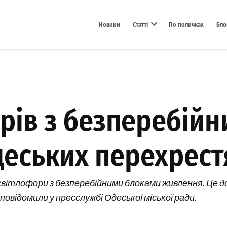
Новини
Статті
По поличках
Бло
Open dropdown menu
орів з безперебій
деських перехрес
вітлофори з безперебійними блоками живлення. Це д
повідомили у пресслужбі Одеської міської ради.