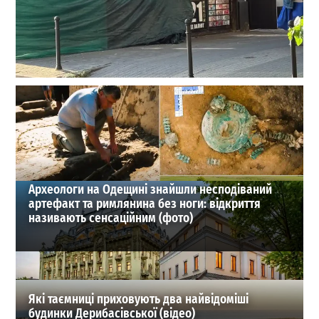
У серці Одеси незаконно зводять МАФи: захоплено
частину скверу «Пале-Рояль»
0
28-07-2026 в 12:31
ВИБІР РЕДАКЦІЇ
Археологи на Одещині знайшли несподіваний
артефакт та римлянина без ноги: відкриття
називають сенсаційним (фото)
Які таємниці приховують два найвідоміші
будинки Дерибасівської (відео)