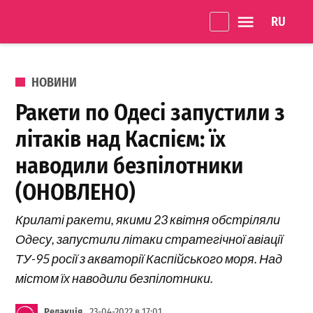
Перейти до вмісту
Language 
Одеське
Життя
ОПУБЛІКОВАНО В
НОВИНИ
Ракети по Одесі запустили з
літаків над Каспієм: їх
наводили безпілотники
(ОНОВЛЕНО)
Крилаті ракети, якими 23 квітня обстріляли
Одесу, запустили літаки стратегічної авіації
ТУ-95 росії з акваторії Каспійського моря. Над
містом їх наводили безпілотники.
Редакція
23-04-2022 в 17:01