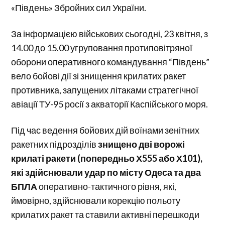
«Південь» Збройних сил України.
За інформацією військових сьогодні, 23 квітня, з
14.00 до 15.00 угруповання протиповітряної
оборони оперативного командування “Південь”
вело бойові дії зі знищення крилатих ракет
противника, запущених літаками стратегічної
авіації ТУ-95 росії з акваторії Каспійського моря.
Під час ведення бойових дій воїнами зенітних
ракетних підрозділів
знищено дві ворожі
крилаті ракети (попередньо Х555 або Х101),
які здійснювали удар по місту Одеса та два
БПЛА
оперативно-тактичного рівня, які,
ймовірно, здійснювали корекцію польоту
крилатих ракет та ставили активні перешкоди