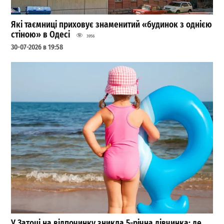
Які таємниці приховує знаменитий «будинок з однією
стіною» в Одесі
3956
30-07-2026 в 19:58
У Затоці на відпочинку зникла 5-річна дівчинка: де