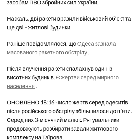
засобам ПВО збройних сил України.
На жаль, дві ракети вразили військовий об’єкт та
ще дві – житлові будинки.
Раніше повідомлялося, що
Одеса зазнала
масованого ракетного обстрілу
.
Після влучення ракети спалахнув один із
висотних будинків.
Є жертви серед мирного
населення
.
ОНОВЛЕНО 18:16 Число жертв серед одеситів
після російського обстрілу збільшилося до п’яти.
Серед них 3-місячний малюк. Рятувальники
продовжують розбирати завали житлового
комплексу на Таїрова.