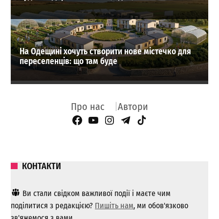
На Одещині хочуть створити нове містечко для
переселенців: що там буде
Про нас
Автори
Facebook Page
YouTube
Instagram
Telegram
TikTok
КОНТАКТИ
Ви стали свідком важливої ​​події і маєте чим
поділитися з редакцією?
Пишіть нам
, ми обов'язково
зв'яжемося з вами.