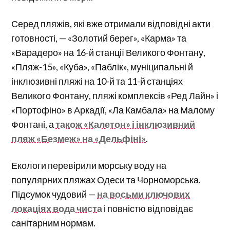
Серед пляжів, які вже отримали відповідні акти
готовності, — «Золотий берег», «Карма» та
«Варадеро» на 16-й станції Великого Фонтану,
«Пляж-15», «Куба», «Паблік», муніципальні й
інклюзивні пляжі на 10-й та 11-й станціях
Великого Фонтану, пляжі комплексів «Ред Лайн» і
«Портофіно» в Аркадії, «Ла Камбала» на Малому
Фонтані, а
також «Калетон» і інклюзивний
пляж «Безмеж» на «Дельфіні»
.
Екологи перевірили морську воду на
популярних пляжах Одеси та Чорноморська.
Підсумок чудовий —
на восьми ключових
локаціях вода чиста
і повністю відповідає
санітарним нормам.