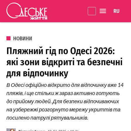
Перейти до вмісту
Language 
Одеське
Життя
ОПУБЛІКОВАНО В
НОВИНИ
Пляжний гід по Одесі 2026:
які зони відкриті та безпечні
для відпочинку
В Одесі офіційно відкрито для відпочинку вже 14
пляжів, і ще стільки ж зараз активно готують
до прийому людей. Для безпеки відпочиваючих
на узбережжі розгорнуто мережу укриттів та
посилено патрулі рятувальників.