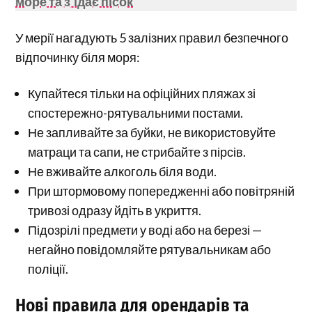
море та з’їдає пісок
У мерії нагадують 5 залізних правил безпечного
відпочинку біля моря:
Купайтеся тільки на офіційних пляжах зі
спостережно-рятувальними постами.
Не запливайте за буйки, не використовуйте
матраци та сапи, не стрибайте з пірсів.
Не вживайте алкоголь біля води.
При штормовому попередженні або повітряній
тривозі одразу йдіть в укриття.
Підозрілі предмети у воді або на березі —
негайно повідомляйте рятувальникам або
поліції.
Нові правила для орендарів та