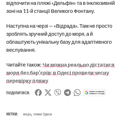
відпочити на пляжі «Дельфін» та в інклюзивній
зоні на 11-й станції Великого Фонтану.
Наступна на черзі — «Відрада». Там не просто
зроблять зручний доступ до моря, а й
облаштують унікальну базу для адаптивного
веслування.
Читайте також:
Чи можна реально дістатися
моря без бар’єрів: в Одесі провели чесну
перевірку пляжу
ПОДІЛИТИСЯ:
,
МІТКИ:
море
пляжі Одеси