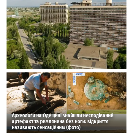
Санаторій Куяльник готують до концесії: у Фонді
держмайна підтвердили плани
0
28-07-2026 в 21:04
ВИБІР РЕДАКЦІЇ
Археологи на Одещині знайшли несподіваний
артефакт та римлянина без ноги: відкриття
називають сенсаційним (фото)