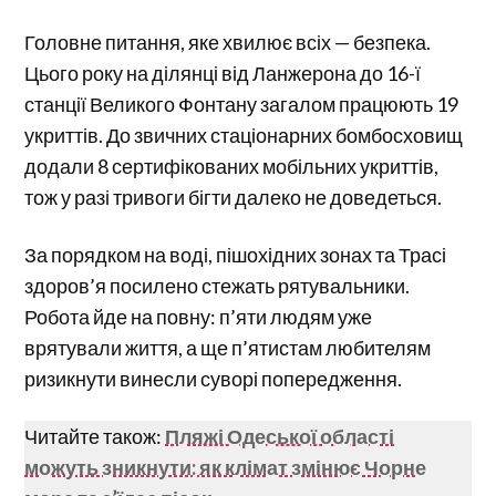
Головне питання, яке хвилює всіх — безпека.
Цього року на ділянці від Ланжерона до 16-ї
станції Великого Фонтану загалом працюють 19
укриттів. До звичних стаціонарних бомбосховищ
додали 8 сертифікованих мобільних укриттів,
тож у разі тривоги бігти далеко не доведеться.
За порядком на воді, пішохідних зонах та Трасі
здоров’я посилено стежать рятувальники.
Робота йде на повну: п’яти людям уже
врятували життя, а ще п’ятистам любителям
ризикнути винесли суворі попередження.
Читайте також:
Пляжі Одеської області
можуть зникнути: як клімат змінює Чорне