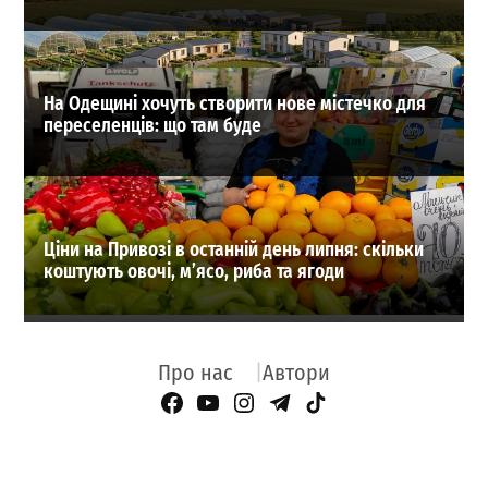
На Одещині хочуть створити нове містечко для
переселенців: що там буде
Ціни на Привозі в останній день липня: скільки
коштують овочі, м’ясо, риба та ягоди
Про нас
Автори
Facebook Page
YouTube
Instagram
Telegram
TikTok