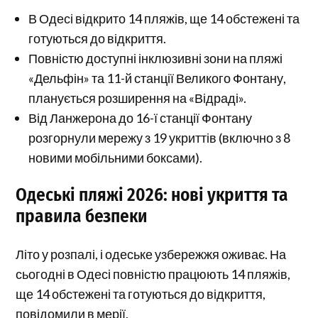
В Одесі відкрито 14 пляжів, ще 14 обстежені та
готуються до відкриття.
Повністю доступні інклюзивні зони на пляжі
«Дельфін» та 11-й станції Великого Фонтану,
планується розширення на «Відраді».
Від Ланжерона до 16-ї станції Фонтану
розгорнули мережу з 19 укриттів (включно з 8
новими мобільними боксами).
Одеські пляжі 2026: нові укриття та
правила безпеки
Літо у розпалі, і одеське узбережжя оживає. На
сьогодні в Одесі повністю працюють 14 пляжів,
ще 14 обстежені та готуються до відкриття,
повідомили в мерії.