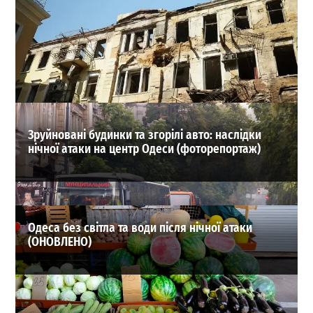
СБУ затримала в Одесі агента, який наводив удари по
місту
0
05-08-2026 в 18:37
ВИБІР РЕДАКЦІЇ
Зруйновані будинки та згорілі авто: наслідки
нічної атаки на центр Одеси (фоторепортаж)
Одеса без світла та води після нічної атаки
(ОНОВЛЕНО)