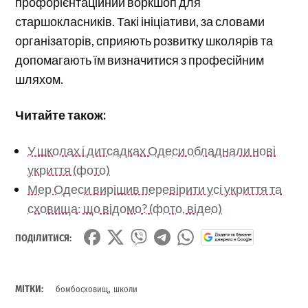
профорієнтаційний воркшоп для
старшокласників. Такі ініціативи, за словами
організаторів, сприяють розвитку школярів та
допомагають їм визначитися з професійним
шляхом.
Читайте також:
У школах і дитсадках Одеси обладнали нові
укриття (фото)
Мер Одеси вирішив перевірити усі укриття та
сховища: що відомо? (фото, відео)
ПОДІЛИТИСЯ:
,
МІТКИ:
бомбосховищ
школи