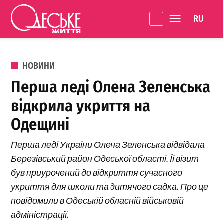
Перейти до вмісту
Language 
Одеське
Життя
ОПУБЛІКОВАНО В
НОВИНИ
Перша леді Олена Зеленська
відкрила укриття на
Одещині
Перша леді України Олена Зеленська відвідала
Березівський район Одеської області. Її візит
був приурочений до відкриття сучасного
укриття для школи та дитячого садка. Про це
повідомили в Одеській обласній військовій
адміністрації.