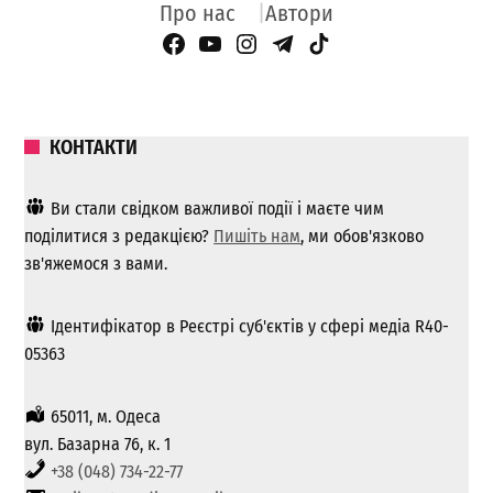
Про нас
Автори
Facebook Page
YouTube
Instagram
Telegram
TikTok
КОНТАКТИ
Ви стали свідком важливої ​​події і маєте чим
поділитися з редакцією?
Пишіть нам
, ми обов'язково
зв'яжемося з вами.
Ідентифікатор в Реєстрі суб'єктів у сфері медіа R40-
05363
65011, м. Одеса
вул. Базарна 76, к. 1
+38 (048) 734-22-77