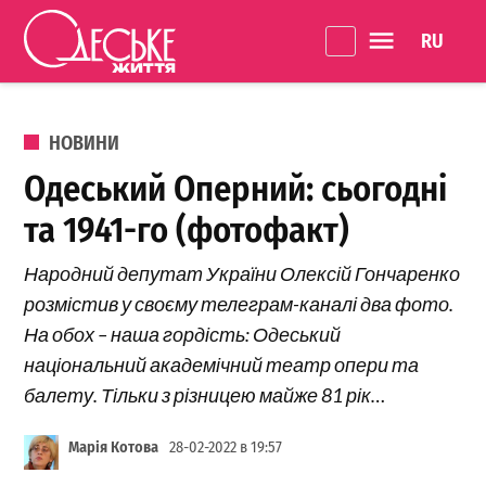
Перейти до вмісту
Language 
Одеське
Життя
ОПУБЛІКОВАНО В
НОВИНИ
Одеський Оперний: сьогодні
та 1941-го (фотофакт)
Народний депутат України Олексій Гончаренко
розмістив у своєму телеграм-каналі два фото.
На обох – наша гордість: Одеський
національний академічний театр опери та
балету. Тільки з різницею майже 81 рік…
Марія Котова
28-02-2022 в 19:57