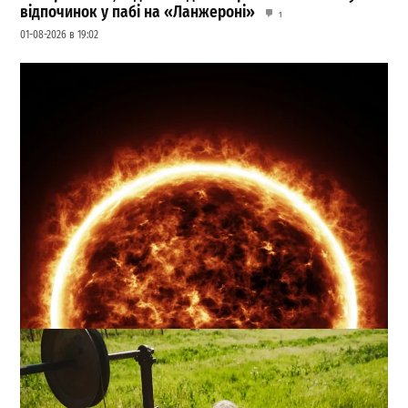
відпочинок у пабі на «Ланжероні»
1
01-08-2026 в 19:02
Магнітні бурі 4 серпня: чого чекати метеочутливим у
вівторок
0
04-08-2026 в 05:41