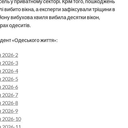
осель у приватному секторі. Крім того, пошкоджень
лі вибито вікна, а експерти зафіксували тріщини в
йону вибухова хвиля вибила десятки вікон,
рах одеситів.
дент «Одеського життя»: