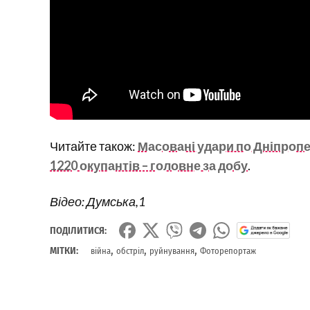
Читайте також:
Масовані удари по Дніпропет
1220 окупантів – головне за добу
.
Відео: Думська,1
ПОДІЛИТИСЯ:
,
,
,
МІТКИ:
війна
обстріл
руйнування
Фоторепортаж