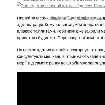
Наразі на місцях
ліквідації наслідків атаки
п
адміністрацій. Комунальні служби оперативно
плівкою та плитами. Робітники вже закрили май
приватних будинках. Першочергові ремонтні ро
На постраждалих локаціях розгорнуті та прац
консультують мешканців і приймають заяви н
мерії, від самого ранку до штабів уже зверн