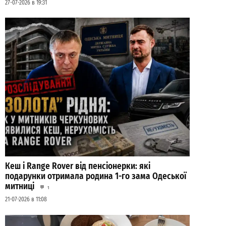
27-07-2026 в 19:31
Кеш і Range Rover від пенсіонерки: які
подарунки отримала родина 1-го зама Одеської
митниці
1
21-07-2026 в 11:08