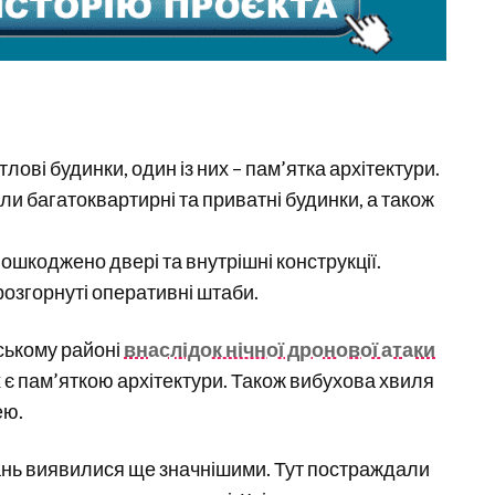
ві будинки, один із них – пам’ятка архітектури.
ли багатоквартирні та приватні будинки, а також
ошкоджено двері та внутрішні конструкції.
озгорнуті оперативні штаби.
ському районі
внаслідок нічної дронової атаки
 є пам’яткою архітектури. Також вибухова хвиля
ею.
ань виявилися ще значнішими. Тут постраждали