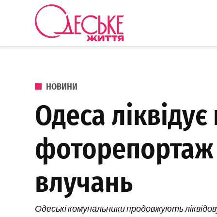
Перейти до вмісту
Одеське
Життя
ОПУБЛІКОВАНО В
НОВИНИ
Одеса ліквідує 
фоторепортаж 
влучань
Одеські комунальники продовжують ліквідов