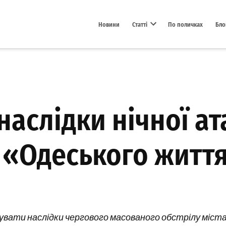
Новини
Статті
По поличках
Бло
Open dropdown menu
наслідки нічної ат
«Одеського життя
увати наслідки чергового масованого обстрілу міста