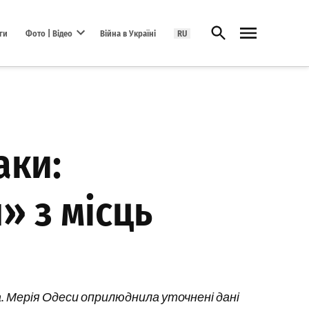
Відкрити пошук
ги
Фото | Відео
Війна в Україні
RU
Open dropdown menu
аки:
» з місць
. Мерія Одеси оприлюднила уточнені дані