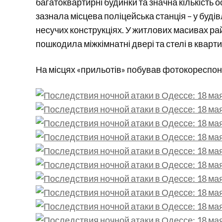
багатоквартирні будинки та значна кількість 
зазнала місцева поліцейська станція – у будів
несучих конструкціях. У житлових масивах ра
пошкодила міжкімнатні двері та стелі в кварти
На місцях «прильотів» побував фотокореспон