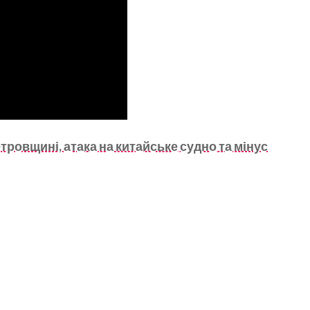
ровщині, атака на китайське судно та мінус