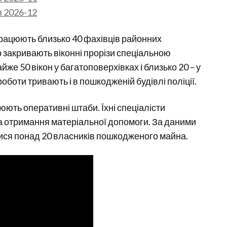
рацюють близько 40 фахівців районних
 закривають віконні прорізи спеціальною
же 50 вікон у багатоповерхівках і близько 20 – у
боти тривають і в пошкодженій будівлі поліції.
юють оперативні штаби. Їхні спеціалісти
а отримання матеріальної допомоги. За даними
улися понад 20 власників пошкодженого майна.