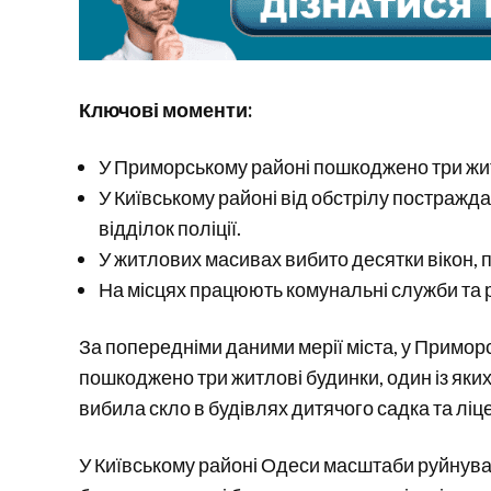
Ключові моменти:
У Приморському районі пошкоджено три житло
У Київському районі від обстрілу постражда
відділок поліції.
У житлових масивах вибито десятки вікон, п
На місцях працюють комунальні служби та р
За попередніми даними мерії міста, у Примор
пошкоджено три житлові будинки, один із яких
вибила скло в будівлях дитячого садка та ліц
У Київському районі Одеси масштаби руйнув