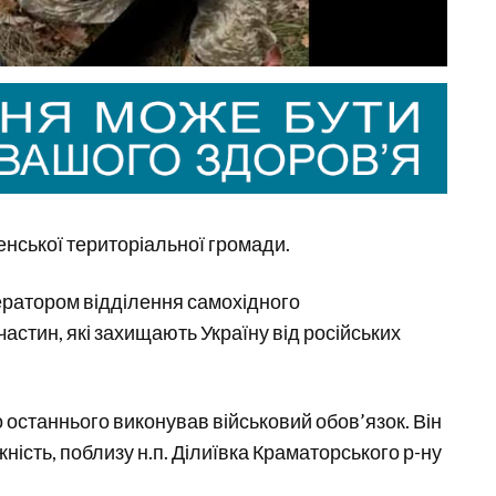
нської територіальної громади.
ератором відділення самохідного
 частин, які захищають Україну від російських
о останнього виконував військовий обов’язок. Він
жність, поблизу н.п. Ділиївка Краматорського р-ну