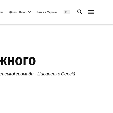
Відкрити пошук
ги
Фото | Відео
Війна в Україні
RU
Open dropdown menu
Южного
ненської громади – Циганенко Сергій