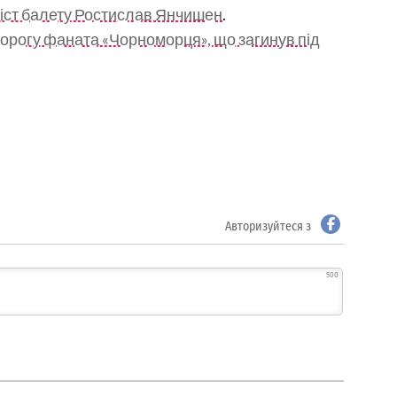
оліст балету Ростислав Янчишен
.
орогу фаната «Чорноморця», що загинув під
Авторизуйтеся з
500