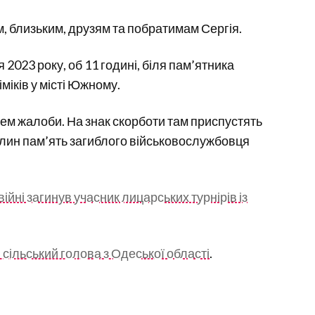
, близьким, друзям та побратимам Сергія.
2023 року, об 11 годині, біля пам’ятника
міків у місті Южному.
ем жалоби. На знак скорботи там приспустять
илин пам’ять загиблого військовослужбовця
війні загинув учасник лицарських турнірів із
 сільський голова з Одеської області
.