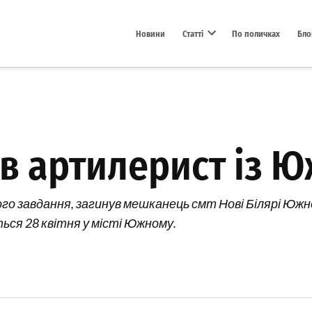
Новини
Статті
По поличках
Бло
Open dropdown menu
ув артилерист із 
вого завдання, загинув мешканець смт Нові Білярі Юж
ься 28 квітня у місті Южному.