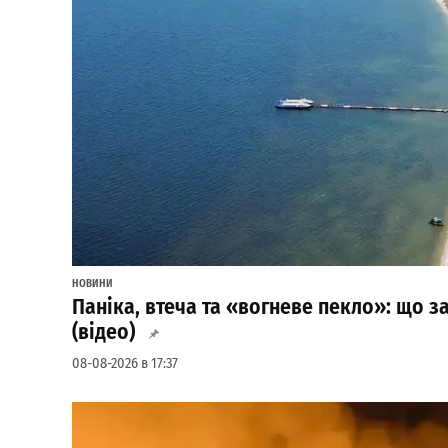
НОВИНИ
Паніка, втеча та «вогневе пекло»: що за
(відео)
08-08-2026 в 17:37