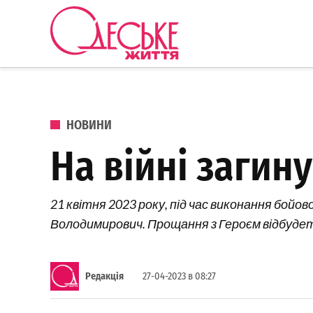
Перейти до вмісту
Одеське
Життя
ОПУБЛІКОВАНО В
НОВИНИ
На війні загин
21 квітня 2023 року, під час виконання бойо
Володимирович. Прощання з Героєм відбудет
Редакція
27-04-2023 в 08:27