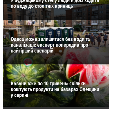
У Буджацькому степу люди й досі ходять
по воду до столітніх криниць
Одеса може залишитися без води та
каналізації: експерт попередив про
найгірший сценарій
Кавуни вже по 10 гривень: скільки
коштують продукти на базарах Одещини
у серпні