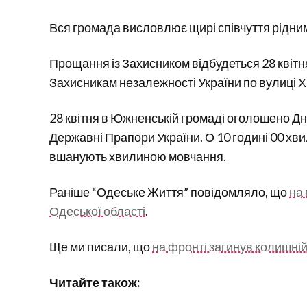
Вся громада висловлює щирі співчуття рідним
Прощання із Захисником відбудеться 28 квітня 
Захисникам незалежності України по вулиці Хі
28 квітня в Южненській громаді оголошено Дн
Державні Прапори України. О 10 годині 00 хв
вшанують хвилиною мовчання.
Раніше “Одеське Життя” повідомляло, що
на 
Одеської області
.
Ще ми писали, що
на фронті загинув колишній
Читайте також: