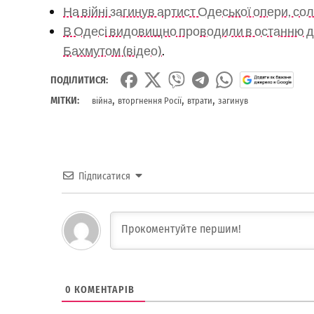
На війні загинув артист Одеської опери, с
В Одесі видовищно проводили в останню д
Бахмутом (відео)
.
ПОДІЛИТИСЯ:
,
,
,
МІТКИ:
війна
вторгнення Росії
втрати
загинув
Підписатися
0
КОМЕНТАРІВ