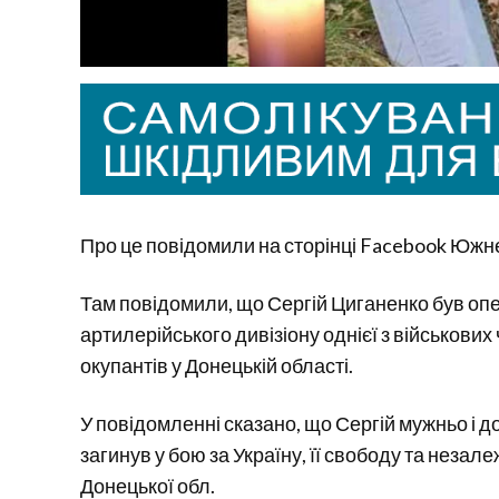
Про це повідомили на сторінці Facebook Южне
Там повідомили, що Сергій Циганенко був оп
артилерійського дивізіону однієї з військових
окупантів у Донецькій області.
У повідомленні сказано, що Сергій мужньо і д
загинув у бою за Україну, її свободу та незале
Донецької обл.