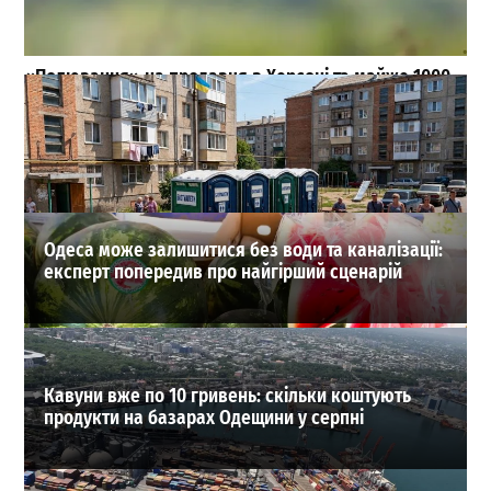
«Полювання» на продавця в Херсоні та майже 1000
загиблих: масштаби атак російських FPV-дронів
(відео)
0
04-08-2026 в 20:27
ВИБІР РЕДАКЦІЇ
Одеса може залишитися без води та каналізації:
експерт попередив про найгірший сценарій
Кавуни вже по 10 гривень: скільки коштують
продукти на базарах Одещини у серпні