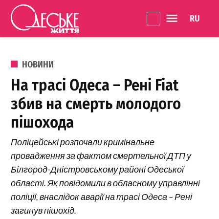
Перейти до вмісту
Language 
Одеське
Життя
ОПУБЛІКОВАНО В
НОВИНИ
На трасі Одеса – Рені Fiat
збив на смерть молодого
пішохода
Поліцейські розпочали кримінальне
провадження за фактом смертельної ДТП у
Білгород-Дністровському районі Одеської
області. Як повідомили в обласному управлінні
поліції, внаслідок аварії на трасі Одеса – Рені
загинув пішохід.