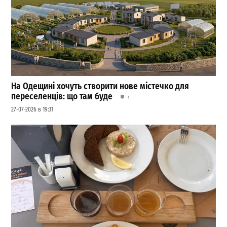
На Одещині хочуть створити нове містечко для
переселенців: що там буде
1
27-07-2026 в 19:31