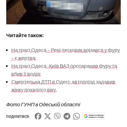
Читайте також:
На трасі Одеса – Рені легковик врізався у фуру
– є жертва;
На трасі Одеса -Київ ВАЗ протаранив фуру та
вбив її водія;
Смертельна ДТП в Одесі: автопоїзд задавив
жінку похилого вiку
.
Фото ГУНП в Одеській області
ПОДІЛИТИСЯ: