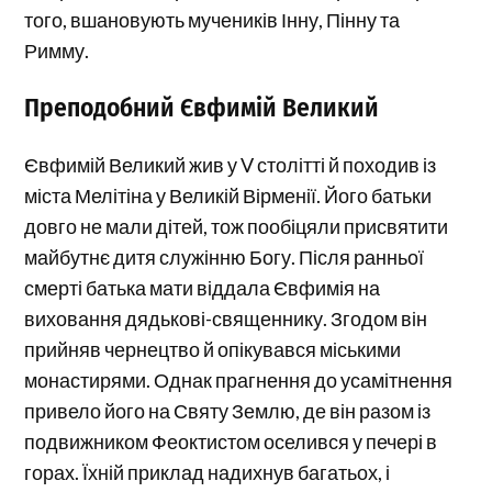
того, вшановують мучеників Інну, Пінну та
Римму.
Преподобний Євфимій Великий
Євфимій Великий жив у V столітті й походив із
міста Мелітіна у Великій Вірменії. Його батьки
довго не мали дітей, тож пообіцяли присвятити
майбутнє дитя служінню Богу. Після ранньої
смерті батька мати віддала Євфимія на
виховання дядькові-священнику. Згодом він
прийняв чернецтво й опікувався міськими
монастирями. Однак прагнення до усамітнення
привело його на Святу Землю, де він разом із
подвижником Феоктистом оселився у печері в
горах. Їхній приклад надихнув багатьох, і