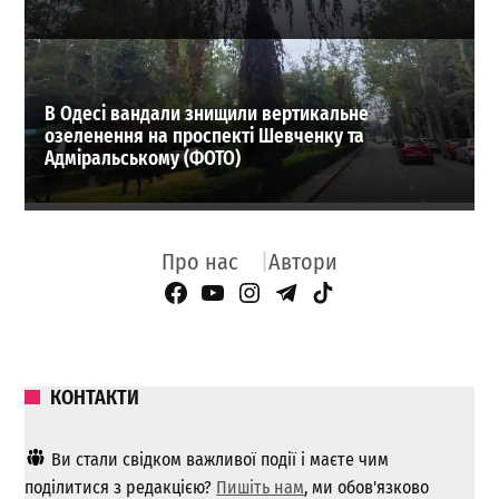
В Одесі вандали знищили вертикальне
озеленення на проспекті Шевченку та
Адміральському (ФОТО)
Про нас
Автори
Facebook Page
YouTube
Instagram
Telegram
TikTok
КОНТАКТИ
Ви стали свідком важливої ​​події і маєте чим
поділитися з редакцією?
Пишіть нам
, ми обов'язково