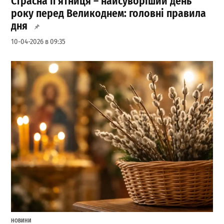
Страсна п’ятниця – найсуворіший день
року перед Великоднем: головні правила
дня
10-04-2026 в 09:35
НОВИНИ