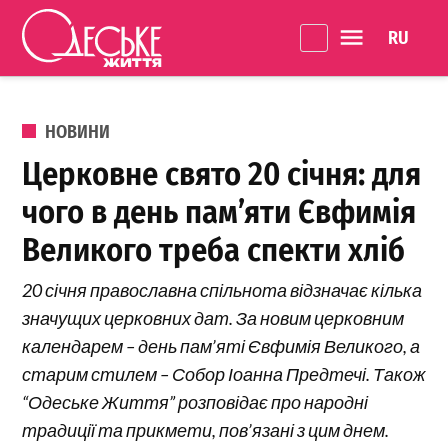
Перейти до вмісту
Language 
Одеське
Життя
ОПУБЛІКОВАНО В
НОВИНИ
Церковне свято 20 січня: для
чого в день пам’яти Євфимія
Великого треба спекти хліб
20 січня православна спільнота відзначає кілька
значущих церковних дат. За новим церковним
календарем – день пам’яті Євфимія Великого, а
старим стилем – Собор Іоанна Предтечі. Також
“Одеське Життя” розповідає про народні
традиції та прикмети, пов’язані з цим днем.