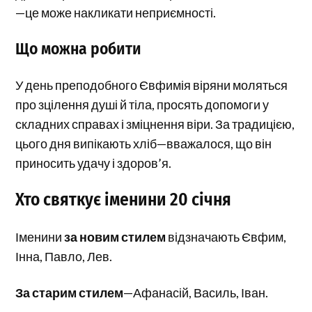
—це може накликати неприємності.
Що можна робити
У день преподобного Євфимія віряни моляться
про зцілення душі й тіла, просять допомоги у
складних справах і зміцнення віри. За традицією,
цього дня випікають хліб—вважалося, що він
приносить удачу і здоров’я.
Хто святкує іменини 20 січня
Іменини
за новим стилем
відзначають Євфим,
Інна, Павло, Лев.
За старим стилем
—Афанасій, Василь, Іван.