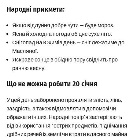
Народні прикмети:
Якщо відлуння добре чути — буде мороз.
Ясна й холодна погода обіцяє сухе літо.
Снігопад на Юхимів день — сніг лежатиме до
Масляної.
Яскраве сонце в обідню пору свідчить про
ранню весну.
Що не можна робити 20 січня
У цей день заборонено проявляти злість, лінь,
заздрість, а також відмовляти в допомозі чи
ображати інших. Народні повір’я застерігають
від використання гострих предметів, піднімання
дрібних речей із землі чи втрати власного майна