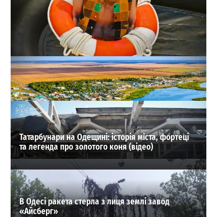
В Одесі поставили Шекспіра у декораціях сучасного
пляжу
0
02-08-2026 в 21:13
ВИБІР РЕДАКЦІЇ
Татарбунари на Одещині: історія міста, фортеці
та легенда про золотого коня (відео)
В Одесі ракета стерла з лиця землі завод
«Айсберг»