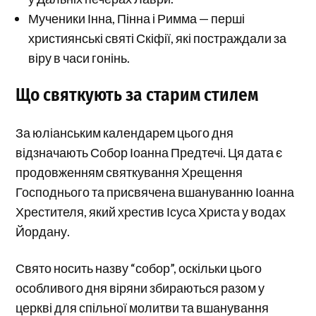
Мученики Інна, Пінна і Римма — перші
християнські святі Скіфії, які постраждали за
віру в часи гонінь.
Що святкують за старим стилем
За юліанським календарем цього дня
відзначають Собор Іоанна Предтечі. Ця дата є
продовженням святкування Хрещення
Господнього та присвячена вшануванню Іоанна
Хрестителя, який хрестив Ісуса Христа у водах
Йордану.
Свято носить назву “собор”, оскільки цього
особливого дня віряни збираються разом у
церкві для спільної молитви та вшанування