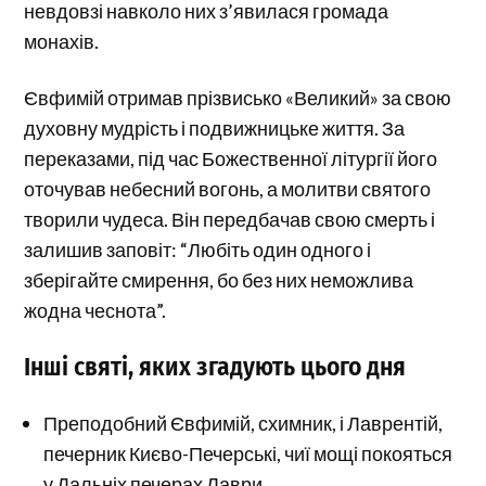
невдовзі навколо них з’явилася громада
монахів.
Євфимій отримав прізвисько «Великий» за свою
духовну мудрість і подвижницьке життя. За
переказами, під час Божественної літургії його
оточував небесний вогонь, а молитви святого
творили чудеса. Він передбачав свою смерть і
залишив заповіт: “Любіть один одного і
зберігайте смирення, бо без них неможлива
жодна чеснота”.
Інші святі, яких згадують цього дня
Преподобний Євфимій, схимник, і Лаврентій,
печерник Києво-Печерські, чиї мощі покояться
у Дальніх печерах Лаври.