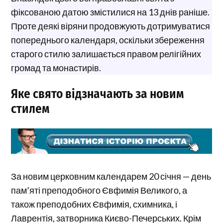
фіксованою датою змістилися на 13 днів раніше.
Проте деякі віряни продовжують дотримуватися
попереднього календаря, оскільки збереження
старого стилю залишається правом релігійних
громад та монастирів.
Яке свято відзначають за новим
стилем
За новим церковним календарем 20 січня — день
пам’яті преподобного Євфимія Великого, а
також преподобних Євфимія, схимника, і
Лаврентія, затворника Києво-Печерських. Крім