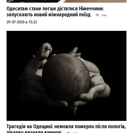
Одеситам стане легше дістатися Німеччини:
запускають новий міжнародний поїзд
5749
29-07-2026 в 15:23
Трагедія на Одещині: немовля померло після пологів,
лікарку визнали винною