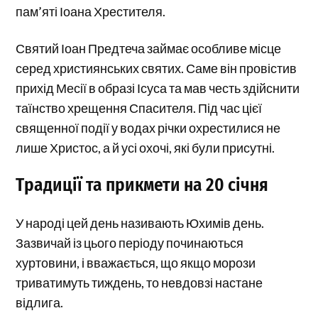
пам’яті Іоана Хрестителя.
Святий Іоан Предтеча займає особливе місце
серед християнських святих. Саме він провістив
прихід Месії в образі Ісуса та мав честь здійснити
таїнство хрещення Спасителя. Під час цієї
священної події у водах річки охрестилися не
лише Христос, а й усі охочі, які були присутні.
Традиції та прикмети на 20 січня
У народі цей день називають Юхимів день.
Зазвичай із цього періоду починаються
хуртовини, і вважається, що якщо морози
триватимуть тиждень, то невдовзі настане
відлига.