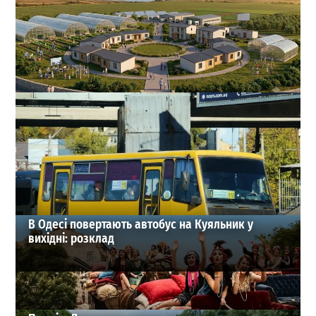
На Одещині хочуть створити нове містечко для
переселенців: що там буде
1
27-07-2026 в 19:31
ВИБІР РЕДАКЦІЇ
В Одесі повертають автобус на Куяльник у
вихідні: розклад