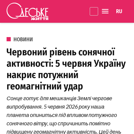
Перейти до вмісту
Language 
Одеське
Життя
ОПУБЛІКОВАНО В
НОВИНИ
Червоний рівень сонячної
активності: 5 червня Україну
накриє потужний
геомагнітний удар
Сонце готує для мешканців Землі чергове
випробування. 5 червня 2026 року наша
планета опиниться під впливом потужного
сонячного вітру, що спричинить помітно
підвищену геомагнітну активність. Цей день