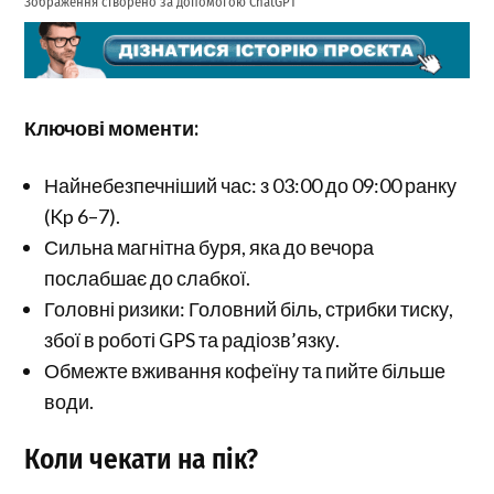
Зображення створено за допомогою ChatGPT
Ключові моменти:
Найнебезпечніший час: з 03:00 до 09:00 ранку
(Kp 6–7).
Сильна магнітна буря, яка до вечора
послабшає до слабкої.
Головні ризики: Головний біль, стрибки тиску,
збої в роботі GPS та радіозв’язку.
Обмежте вживання кофеїну та пийте більше
води.
Коли чекати на пік?