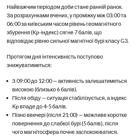
Найважчим періодом доби стане ранній ранок.
За розрахунками вчених, у проміжку між 03:00 та
06:00 за київським часом рівень геомагнітного
збурення (Kp-індекс) сягне 7 балів, що
відповідає рівню сильної магнітної бурі класу G3.
Протягом дня інтенсивність поступово
знижуватиметься:
З 09:00 до 12:00 — активність залишатиметься
високою (близько 6 балів).
Після обіду — ситуація стабілізується, а індекс
Kp впаде до 4-5 балів.
Пізно ввечері (після 21:00) — можливе коротке
повернення до слабкої бурі (5 балів), після
чого магнітосфера почне заспокоюватися.