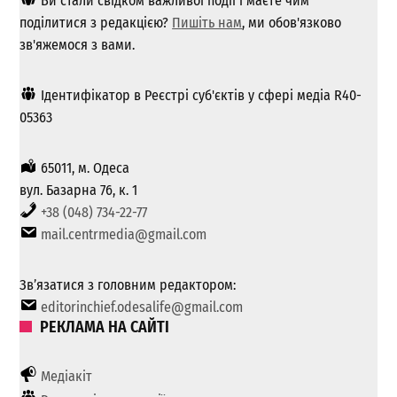
Ви стали свідком важливої ​​події і маєте чим
поділитися з редакцією?
Пишіть нам
, ми обов'язково
зв'яжемося з вами.
Ідентифікатор в Реєстрі суб'єктів у сфері медіа R40-
05363
65011, м. Одеса
вул. Базарна 76, к. 1
+38 (048) 734-22-77
mail.centrmedia@gmail.com
Зв’язатися з головним редактором:
editorinchief.odesalife@gmail.com
РЕКЛАМА НА САЙТІ
Медіакіт