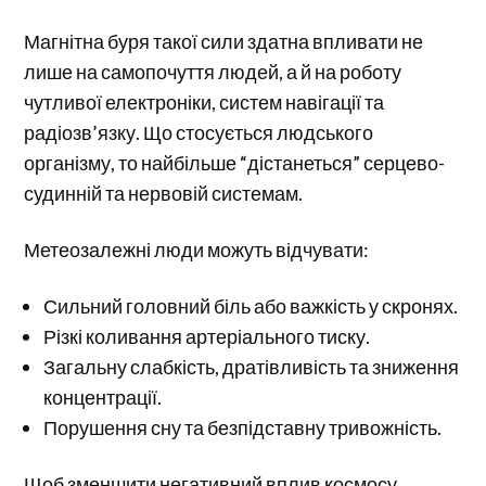
Магнітна буря такої сили здатна впливати не
лише на самопочуття людей, а й на роботу
чутливої електроніки, систем навігації та
радіозв’язку. Що стосується людського
організму, то найбільше “дістанеться” серцево-
судинній та нервовій системам.
Метеозалежні люди можуть відчувати:
Сильний головний біль або важкість у скронях.
Різкі коливання артеріального тиску.
Загальну слабкість, дратівливість та зниження
концентрації.
Порушення сну та безпідставну тривожність.
Щоб зменшити негативний вплив космосу,