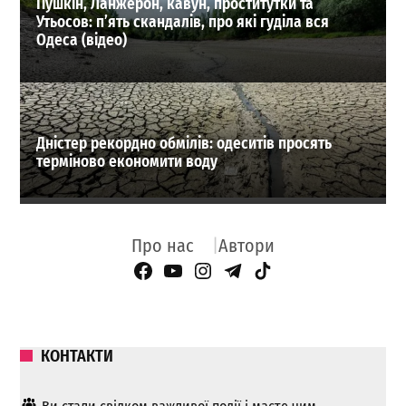
Пушкін, Ланжерон, кавун, проститутки та
Утьосов: п’ять скандалів, про які гуділа вся
Одеса (відео)
Дністер рекордно обмілів: одеситів просять
терміново економити воду
Про нас
Автори
Facebook Page
YouTube
Instagram
Telegram
TikTok
КОНТАКТИ