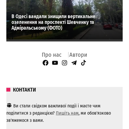
В Одесі вандали знищили вертикальне
озеленення на проспекті Шевченку та
Адміральському (ФОТО)
Про нас
Автори
Facebook Page
YouTube
Instagram
Telegram
TikTok
КОНТАКТИ
Ви стали свідком важливої ​​події і маєте чим
поділитися з редакцією?
Пишіть нам
, ми обов'язково
зв'яжемося з вами.