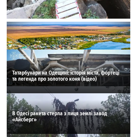
Сенсація на Приморському бульварі: археологи
Одеси знайшли одну з веж Османського замку
Хаджибей
0
03-08-2026 в 08:49
ВИБІР РЕДАКЦІЇ
Татарбунари на Одещині: історія міста, фортеці
та легенда про золотого коня (відео)
В Одесі ракета стерла з лиця землі завод
«Айсберг»