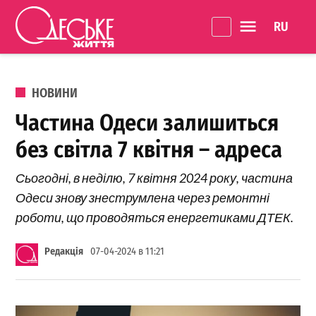
Перейти до вмісту
Language 
Одеське
Життя
ОПУБЛІКОВАНО В
НОВИНИ
Частина Одеси залишиться
без світла 7 квітня – адреса
Сьогодні, в неділю, 7 квітня 2024 року, частина
Одеси знову знеструмлена через ремонтні
роботи, що проводяться енергетиками ДТЕК.
Редакція
07-04-2024 в 11:21