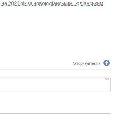
а 2024 рік за новоюліанським і юліанським
Авторизуйтеся з
500