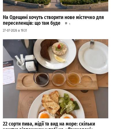
На Одещині хочуть створити нове містечко для
переселенців: що там буде
1
27-07-2026 в 19:31
22 сорти пива, мідії та вид на море: скільки