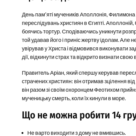
День пам’яті мучеників Аполлонія, Филимона та
переслідувань християн в Єгипті. Аполлоній,
боячись тортур. Сподіваючись уникнути розп
той удавав його і приніс жертву ідолам. Але
увірував у Христа і відмовився виконувати з
дії, відкинути страх та відкрито визнати свою в
Правитель Аріан, який спершу керував пересл
страчених християн: він отримав зцілення від 
він разом зі своїм охоронцем Феотихом прий
мученицьку смерть, коли їх кинули в море.
Що не можна робити 14 гр
Не варто виходити з дому не вмившись.