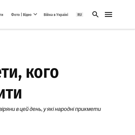
Відкрити пошук
ги
Фото | Відео
Війна в Україні
RU
Open dropdown menu
ти, кого
ити
ряни в цей день, у які народні прикмети