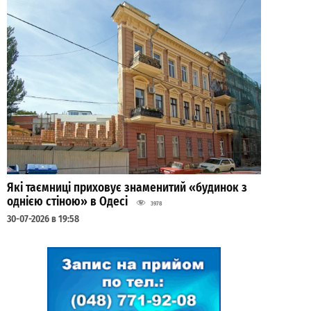
Які таємниці приховує знаменитий «будинок з
однією стіною» в Одесі
3978
30-07-2026 в 19:58