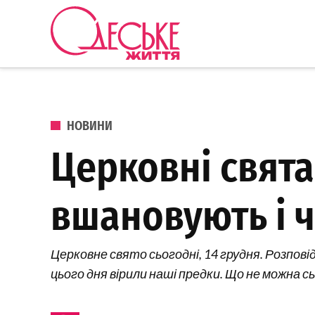
Перейти до вмісту
Одеське
Життя
ОПУБЛІКОВАНО В
НОВИНИ
Церковні свята
вшановують і 
Церковне свято сьогодні, 14 грудня. Розпові
цього дня вірили наші предки. Що не можна сь