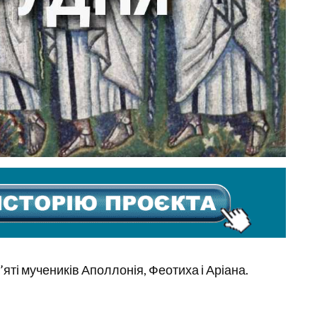
яті мучеників Аполлонія, Феотиха і Аріана.