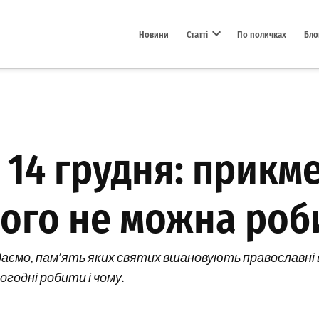
Новини
Статті
По поличках
Бло
Open dropdown menu
 14 грудня: прикме
чого не можна роб
даємо, пам’ять яких святих вшановують православні ві
огодні робити і чому.