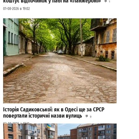
коштує відпочинок у пабі на «Ланжероні»
1
01-08-2026 в 19:02
Історія Садиковської: як в Одесі ще за СРСР
повертали історичні назви вулиць
0
03-08-2026 в 17:21
ВИБІР РЕДАКЦІЇ