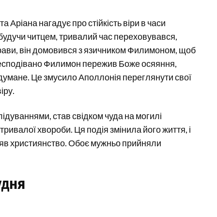
 Аріана нагадує про стійкість віри в часи
 будучи читцем, тривалий час переховувався,
рави, він домовився з язичником Филимоном, щоб
 несподівано Филимон пережив Боже осяяння,
адумане. Це змусило Аполлонія переглянути свої
іру.
ідуваннями, став свідком чуда на могилі
тривалої хвороби. Ця подія змінила його життя, і
няв християнство. Обоє мужньо прийняли
удня