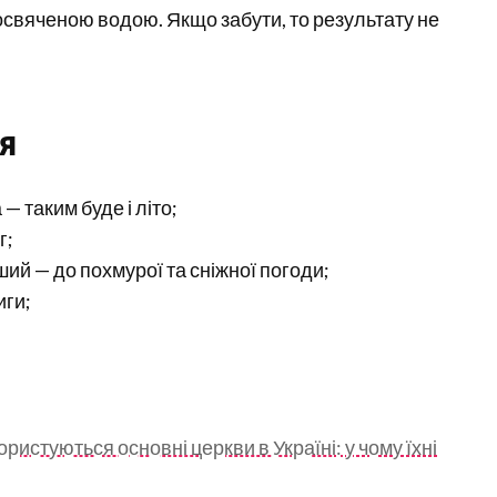
освяченою водою. Якщо забути, то результату не
я
— таким буде і літо;
г;
нший — до похмурої та сніжної погоди;
иги;
истуються основні церкви в Україні: у чому їхні