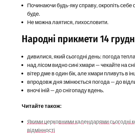
Починаючи будь-яку справу, окропіть себе 
буде.
Не можна лаятися, лихословити.
Народні прикмети 14 грудн
дивилися, який сьогодні день: погода тепла 
над лісом видно сині хмари — чекайте на сні
вітер дме в один бік, але хмари пливуть в і
впродовж дня змінюється погода — до відл
вночі іній — до снігопаду вдень.
Читайте також:
Якими церковними календарями сьогодні кор
відмінності