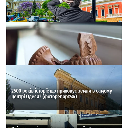
В Одесі оновили список перейменованих вулиць:
повний довідник старих і нових назв
1
18-07-2026 в 15:37
ВИБІР РЕДАКЦІЇ
2500 років історії: що приховує земля в самому
центрі Одеси? (фоторепортаж)