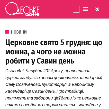
Перейти до вмісту
Language 
Одеське
Життя
ОПУБЛІКОВАНО В
НОВИНИ
Церковне свято 5 грудня: що
можна, а чого не можна
робити у Савин день
Сьогодні, 5 грудня 2024 року, православна
церква згадує (за новим церковним календарем)
Саву Освяченого, чудотворця. У народному
календарі це Савин день. Про традиції,
прикмети та заборони цієї дати і яке церковне
свято сьогодні за старим стилем – читайте у