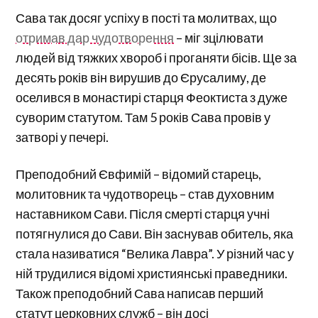
Сава так досяг успіху в пості та молитвах, що
отримав дар чудотворення
– міг зцілювати
людей від тяжких хвороб і проганяти бісів. Ще за
десять років він вирушив до Єрусалиму, де
оселився в монастирі старця Феоктиста з дуже
суворим статутом. Там 5 років Сава провів у
затворі у печері.
Преподобний Євфимій – відомий старець,
молитовник та чудотворець – став духовним
наставником Сави. Після смерті старця учні
потягнулися до Сави. Він заснував обитель, яка
стала називатися “Велика Лавра”. У різний час у
ній трудилися відомі християнські праведники.
Також преподобний Сава написав перший
статут церковних служб – він досі