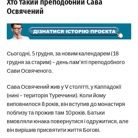
Хто такий преподобний Сава
Освячений
Сьогодні, 5 грудня, за новим календарем (18
грудня за старим) – день пам’яті преподобного
Сави Освяченого.
Сава Освячений жив у V столітті, у Каппадокії
(нині – територія Туреччини). Коли йому
виповнилося 8 років, він вступив до монастиря
поблизу та прожив там 10 років. Батьки
вмовляли юнака повернутися і одружитися, але
він вирішив присвятити життя Богові.