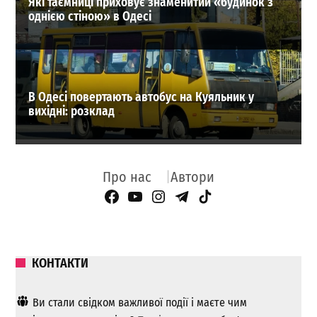
Які таємниці приховує знаменитий «будинок з
однією стіною» в Одесі
В Одесі повертають автобус на Куяльник у
вихідні: розклад
Про нас
Автори
Facebook Page
YouTube
Instagram
Telegram
TikTok
КОНТАКТИ
Ви стали свідком важливої ​​події і маєте чим