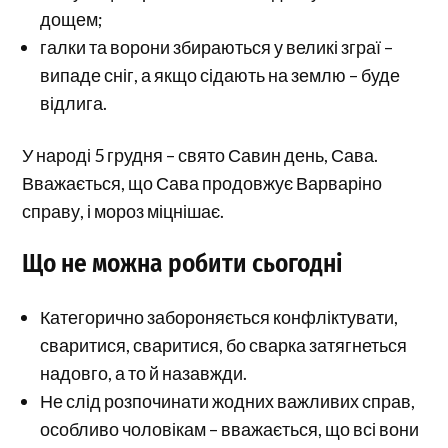
дощем;
галки та ворони збираються у великі зграї –
випаде сніг, а якщо сідають на землю – буде
відлига.
У народі 5 грудня – свято Савин день, Сава.
Вважається, що Сава продовжує Варваріно
справу, і мороз міцнішає.
Що не можна робити сьогодні
Категорично забороняється конфліктувати,
сваритися, сваритися, бо сварка затягнеться
надовго, а то й назавжди.
Не слід розпочинати жодних важливих справ,
особливо чоловікам – вважається, що всі вони