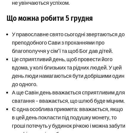
не увінчаються успіхом.
Що можна робити 5 грудня
У православне свято сьогодні звертаються до
преподобного Сави з проханнями про
благополуччя у сім’ї та щоб Бог дав дітей.
Це сприятливий день, щоб провести його
вдома, у колі близьких та рідних людей. У цей
день люди намагаються бути добрішими один
до одного.
А ще Савін день вважається сприятливим для
сватання – вважається, що шлюб буде міцним.
Є одна особлива прикмета: вважається, якщо
в цей день покласти під подушку монету, то
гроші потечуть у будинок річкою і можна забути