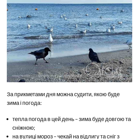
За прикметами дня можна судити, якою буде
зима і погода:
тепла погода в цей день – зима буде довгою та
сніжною;
на вулиці мороз – чекай на відлигу та сніг з