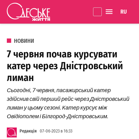
Перейти до вмісту
Language 
Одеське
Життя
ОПУБЛІКОВАНО В
НОВИНИ
7 червня почав курсувати
катер через Дністровський
лиман
Сьогодні, 7 червня, пасажирський катер
здійснив свій перший рейс через Дністровський
лиман у цьому сезоні. Катер курсує між
Овідіополем і Білгород-Дністровським.
Редакція
07-06-2023 в 16:33