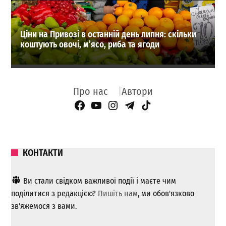
Ціни на Привозі в останній день липня: скільки
коштують овочі, м’ясо, риба та ягоди
Про нас
Автори
Facebook Page
YouTube
Instagram
Telegram
TikTok
КОНТАКТИ
Ви стали свідком важливої ​​події і маєте чим
поділитися з редакцією?
Пишіть нам
, ми обов'язково
зв'яжемося з вами.