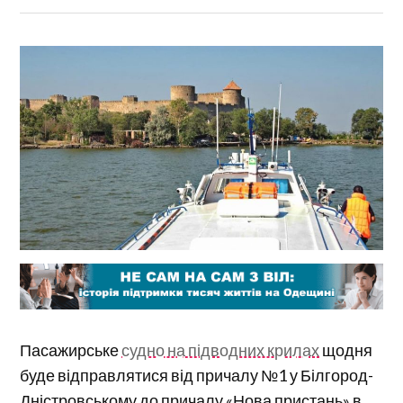
Пасажирське
судно на підводних крилах
щодня
буде відправлятися від причалу №1 у Білгород-
Дністровському до причалу «Нова пристань» в