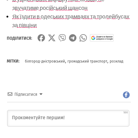
звучатиме російський шансон
Як їздити в одеських трамваях та тролейбусах
за півціни
ПОДІЛИТИСЯ:
,
,
МІТКИ:
білгород-дністровський
громадський транспорт
розклад
Підписатися
500