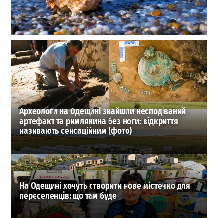
Море біля Одеси стало прохолоднішим: чи варто
планувати відпочинок 28 липня
0
28-07-2026 в 07:16
ВИБІР РЕДАКЦІЇ
Археологи на Одещині знайшли несподіваний
артефакт та римлянина без ноги: відкриття
називають сенсаційним (фото)
На Одещині хочуть створити нове містечко для
переселенців: що там буде