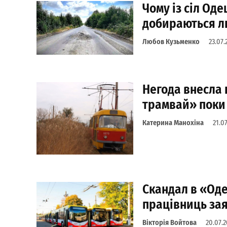
Чому із сіл Од
добираються 
Любов Кузьменко
23.07.
Негода внесла 
трамвай» поки
Катерина Манохіна
21.0
Скандал в «Оде
працівниць зая
Вікторія Войтова
20.07.