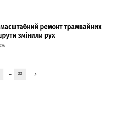
и масштабний ремонт трамвайних
шрути змінили рух
026
…
33