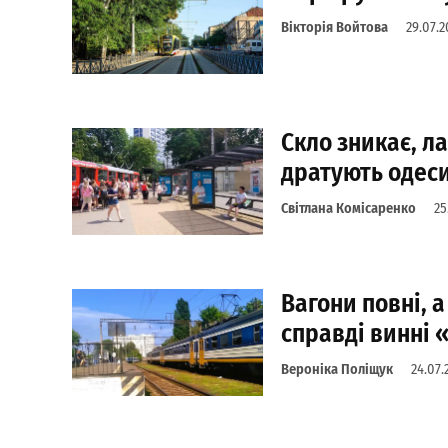
Вікторія Войтова
29.07.2
Скло зникає, л
дратують одеси
Світлана Комісаренко
25
Вагони повні, 
справді винні 
Вероніка Поліщук
24.07.