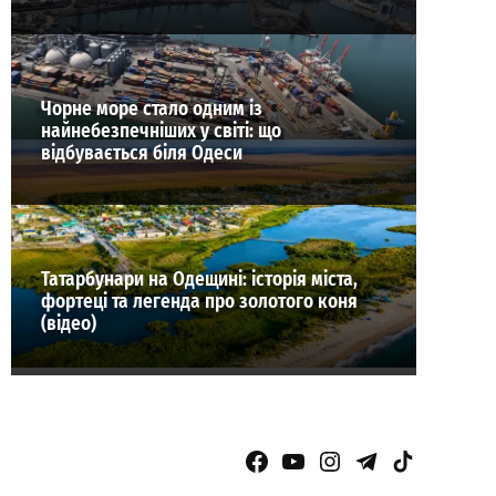
Чорне море стало одним із
найнебезпечніших у світі: що
відбувається біля Одеси
Татарбунари на Одещині: історія міста,
фортеці та легенда про золотого коня
(відео)
Facebook Page
YouTube
Instagram
Telegram
TikTok