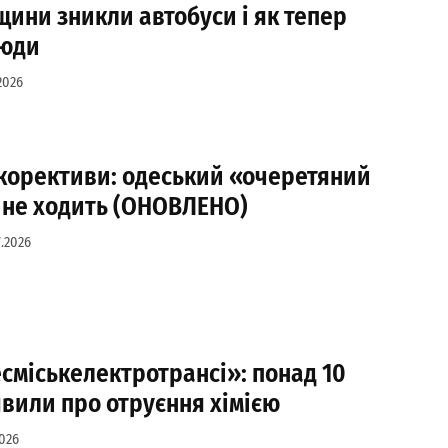
ещини зникли автобуси і як тепер
люди
2026
корективи: одеський «очеретяний
 не ходить (ОНОВЛЕНО)
7.2026
сміськелектротрансі»: понад 10
вили про отруєння хімією
2026