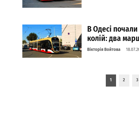
В Одесі почал
колій: два мар
Вікторія Войтова
18.07.2
Пагинация записей
1
2
3