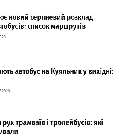
ює новий серпневий розклад
тобусів: список маршрутів
2026
ють автобус на Куяльник у вихідні:
7.2026
 рух трамваїв і тролейбусів: які
ували