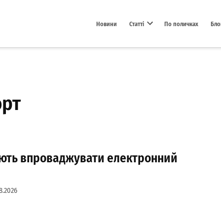
Новини
Статті
По поличках
Бло
Open dropdown menu
орт
ають впроваджувати електронний
8.2026