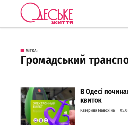
Перейти до вмісту
Одеське
Життя
МІТКА:
громадський трансп
В Одесі почин
квиток
Катерина Манохіна
05.0