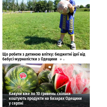
Що робити з дитиною влітку: бюджетні ідеї від
бабусі-журналістки з Одещини
0
03.08.2026
ВИБІР РЕДАКЦІЇ
Кавуни вже по 10 гривень: скільки
коштують продукти на базарах Одещини
у серпні