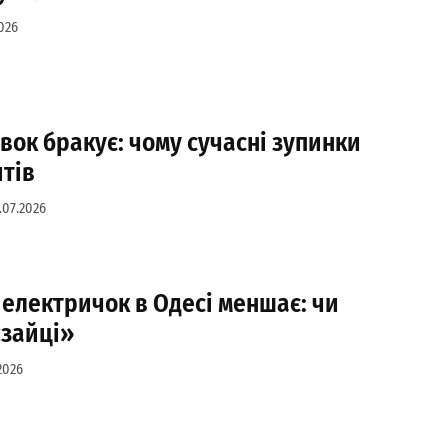
026
авок бракує: чому сучасні зупинки
тів
.07.2026
а електричок в Одесі меншає: чи
«зайці»
2026