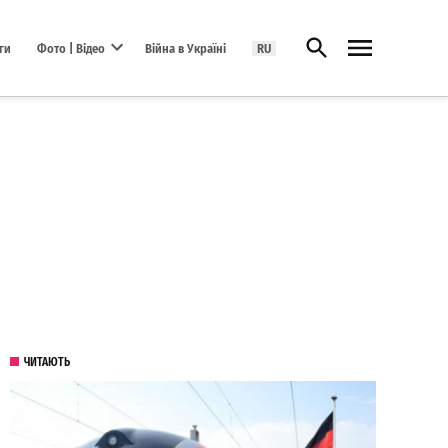
Відкрити пошук
ги
Фото | Відео
Війна в Україні
RU
Open dropdown menu
ЧИТАЮТЬ