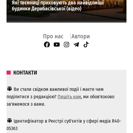
Які таємниці приховують два найвідоміші
будинки Дерибасівської (відео)
Про нас
Автори
Facebook Page
YouTube
Instagram
Telegram
TikTok
КОНТАКТИ
Ви стали свідком важливої ​​події і маєте чим
поділитися з редакцією?
Пишіть нам
, ми обов'язково
зв'яжемося з вами.
Ідентифікатор в Реєстрі суб'єктів у сфері медіа R40-
05363