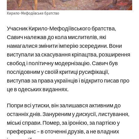
Кирило-Мефодіївське братство
Учасник Кирило-Мефодіївського братства,
Савич належав до кола мислителів, які
намагалися змінити імперію зсередини. Вони
виступали за скасування кріпацтва, розширення
свобод і політичну модернізацію. Савич був
послідовним у своїй критиці русифікації,
виступав за права українців і відкрито писав про
це в одеських виданнях.
Попри всі утиски, він залишався активним до
останніх днів. Зануреним у дискусії, листування,
міські справи. Помер, за іронією, за партією у
преферанс – в оточенні друзів, а не владних