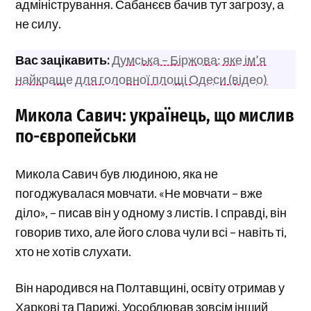
адміністрування. Сабанєєв бачив тут загрозу, а
не силу.
Вас зацікавить:
Думська – Біржова: яке ім’я
найкраще для головної площі Одеси (відео)
Микола Савич: українець, що мислив
по-європейськи
Микола Савич був людиною, яка не
погоджувалася мовчати. «Не мовчати – вже
діло», – писав він у одному з листів. І справді, він
говорив тихо, але його слова чули всі – навіть ті,
хто не хотів слухати.
Він народився на Полтавщині, освіту отримав у
Харкові та Парижі. Уособлював зовсім інший