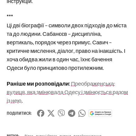
інструкцій.
***
Ці дві біографії – символи двох підходів до міста
та до людини. Сабанєєв – дисципліна,
вертикаль, порядок через примус. Савич –
критичне мислення, діалог, право на інакшість. І
хоча обидва жили в один час, їхнє бачення
Одеси було принципово протилежним.
Раніше ми розповідали:
Преображенська:
вулиця, яка змінювала Одесу і змінюється разом
із нею
.
ПОДІЛИТИСЯ:
,
,
,