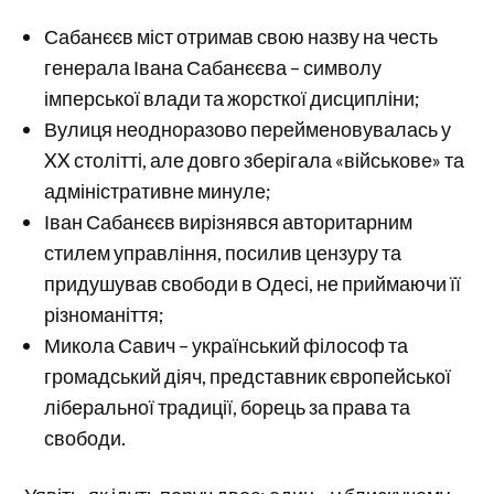
Сабанєєв міст отримав свою назву на честь
генерала Івана Сабанєєва – символу
імперської влади та жорсткої дисципліни;
Вулиця неодноразово перейменовувалась у
XX столітті, але довго зберігала «військове» та
адміністративне минуле;
Іван Сабанєєв вирізнявся авторитарним
стилем управління, посилив цензуру та
придушував свободи в Одесі, не приймаючи її
різноманіття;
Микола Савич – український філософ та
громадський діяч, представник європейської
ліберальної традиції, борець за права та
свободи.