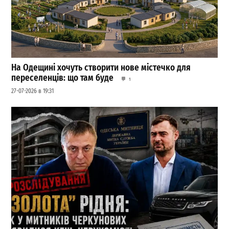
На Одещині хочуть створити нове містечко для
переселенців: що там буде
1
27-07-2026 в 19:31