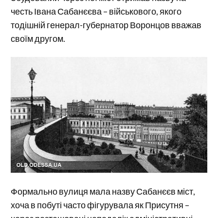
честь Івана Сабанєєва – військового, якого
тодішній генерал-губернатор Воронцов вважав
своїм другом.
Формально вулиця мала назву Сабанєєв міст,
хоча в побуті часто фігурувала як Присутня –