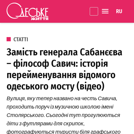
Перейти до вмісту
Language 
Одеське
Життя
ОПУБЛІКОВАНО В
СТАТТІ
Замість генерала Сабанєєва
– філософ Савич: історія
перейменування відомого
одеського мосту (відео)
Вулиця, яку тепер названо на честь Савича,
проходить поруч із музичною школою імені
Столярського. Сьогодні тут прогулюються
діти з футлярами для скрипок,
фотографуються туристи біля графського