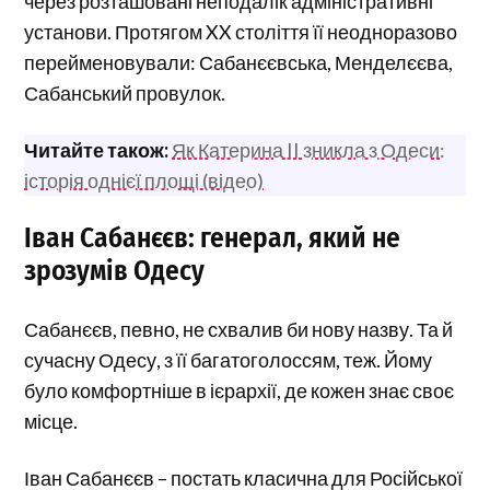
через розташовані неподалік адміністративні
установи. Протягом XX століття її неодноразово
перейменовували: Сабанєєвська, Менделєєва,
Сабанський провулок.
Читайте також:
Як Катерина II зникла з Одеси:
історія однієї площі (відео)
Іван Сабанєєв: генерал, який не
зрозумів Одесу
Сабанєєв, певно, не схвалив би нову назву. Та й
сучасну Одесу, з її багатоголоссям, теж. Йому
було комфортніше в ієрархії, де кожен знає своє
місце.
Іван Сабанєєв – постать класична для Російської