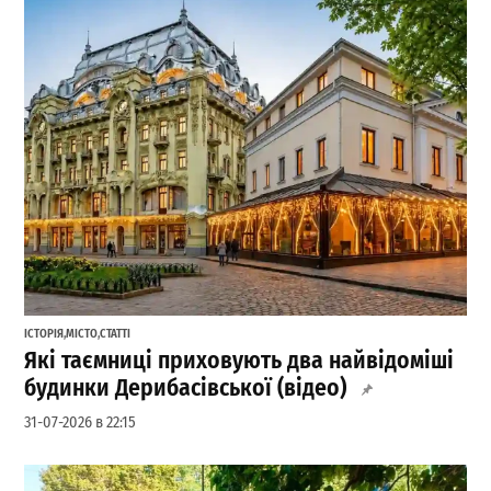
ІСТОРІЯ
,
МІСТО
,
СТАТТІ
Які таємниці приховують два найвідоміші
будинки Дерибасівської (відео)
31-07-2026 в 22:15