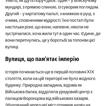
Уявіть, як ідуть поруч двоє: один – у блискучому
мундирі, з прямою спиною, із суворим поглядом.
Другий – у картатому пальті, з книжкою в руці, з
очима, сповненими мудрості. Їхні постаті були
настільки різні, що вони, напевне, ніколи не
зустрічалися, хоча жили тут в один час. Єдине, де
вони перетнулись, це у боротьбі за топонім цієї
вулиці.
Вулиця, що пам’ятає імперію
Історія починається ще в першій половині XIX
століття, коли на цій території не було жодного
будинку. Природна западина, відома як
Військова балка, відділяла урядовий центр з
палацом Воронцова від військових казарм.
Збудований через неї міст отримав назву на