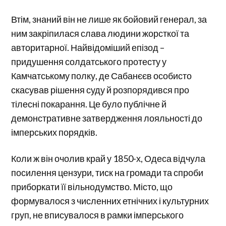
Втім, знаний він не лише як бойовий генерал, за
ним закріпилася слава людини жорсткої та
авторитарної. Найвідоміший епізод –
придушення солдатського протесту у
Камчатському полку, де Сабанєєв особисто
скасував рішення суду й розпорядився про
тілесні покарання. Це було публічне й
демонстративне затвердження лояльності до
імперських порядків.
Коли ж він очолив край у 1850-х, Одеса відчула
посилення цензури, тиск на громади та спроби
приборкати її вільнодумство. Місто, що
формувалося з численних етнічних і культурних
груп, не вписувалося в рамки імперського