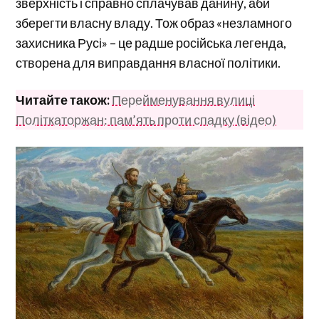
зверхність і справно сплачував данину, аби
зберегти власну владу. Тож образ «незламного
захисника Русі» – це радше російська легенда,
створена для виправдання власної політики.
Читайте також:
Перейменування вулиці
Політкаторжан: пам’ять проти спадку (відео)