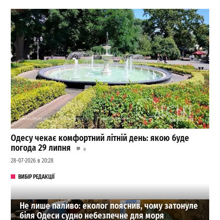
Одесу чекає комфортний літній день: якою буде
погода 29 липня
0
28-07-2026 в 20:28
ВИБІР РЕДАКЦІЇ
Не лише паливо: еколог пояснив, чому затонуле
біля Одеси судно небезпечне для моря