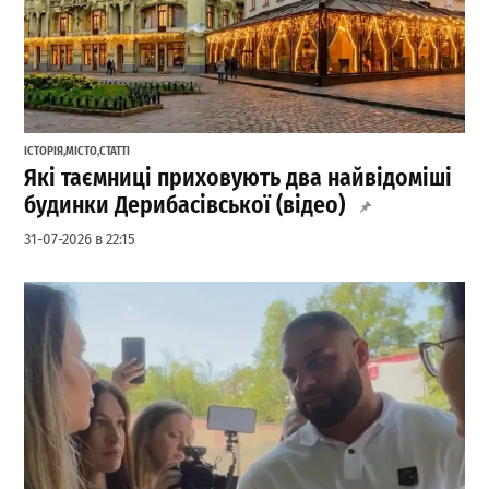
ІСТОРІЯ
,
МІСТО
,
СТАТТІ
Які таємниці приховують два найвідоміші
будинки Дерибасівської (відео)
31-07-2026 в 22:15