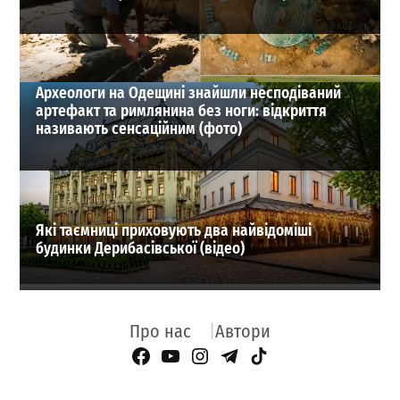
Археологи на Одещині знайшли несподіваний
артефакт та римлянина без ноги: відкриття
називають сенсаційним (фото)
Які таємниці приховують два найвідоміші
будинки Дерибасівської (відео)
Про нас
Автори
Facebook Page
YouTube
Instagram
Telegram
TikTok