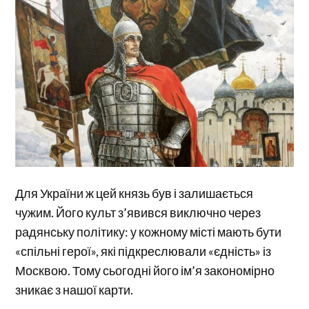
Для України ж цей князь був і залишається
чужим. Його культ з’явився виключно через
радянську політику: у кожному місті мають бути
«спільні герої», які підкреслювали «єдність» із
Москвою. Тому сьогодні його ім’я закономірно
зникає з нашої карти.