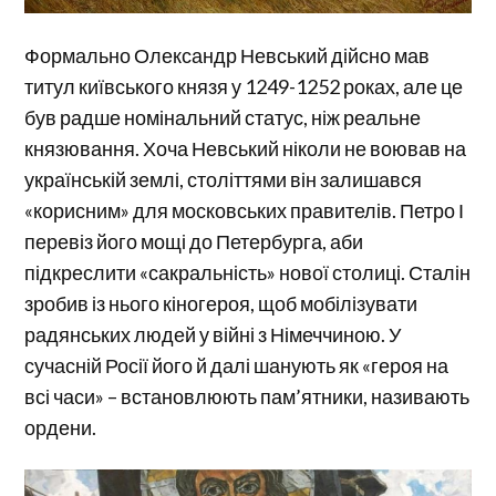
Формально Олександр Невський дійсно мав
титул київського князя у 1249-1252 роках, але це
був радше номінальний статус, ніж реальне
князювання. Хоча Невський ніколи не воював на
українській землі, століттями він залишався
«корисним» для московських правителів. Петро І
перевіз його мощі до Петербурга, аби
підкреслити «сакральність» нової столиці. Сталін
зробив із нього кіногероя, щоб мобілізувати
радянських людей у війні з Німеччиною. У
сучасній Росії його й далі шанують як «героя на
всі часи» – встановлюють пам’ятники, називають
ордени.