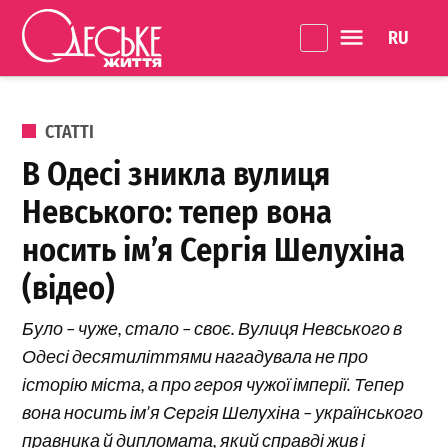
Перейти до вмісту
Language 
Одеське
Життя
ОПУБЛІКОВАНО В
СТАТТІ
В Одесі зникла вулиця
Невського: тепер вона
носить ім’я Сергія Шелухіна
(відео)
Було – чуже, стало – своє. Вулиця Невського в
Одесі десятиліттями нагадувала не про
історію міста, а про героя чужої імперії. Тепер
вона носить ім’я Сергія Шелухіна – українського
правника й дипломата, який справді жив і