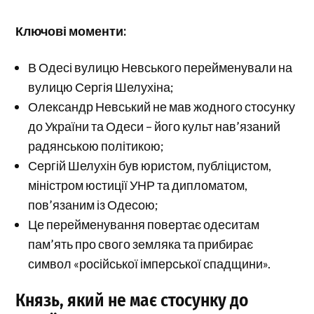
Ключові моменти:
В Одесі вулицю Невського перейменували на
вулицю Сергія Шелухіна;
Олександр Невський не мав жодного стосунку
до України та Одеси – його культ нав’язаний
радянською політикою;
Сергій Шелухін був юристом, публіцистом,
міністром юстиції УНР та дипломатом,
пов’язаним із Одесою;
Це перейменування повертає одеситам
пам’ять про свого земляка та прибирає
символ «російської імперської спадщини».
Князь, який не має стосунку до