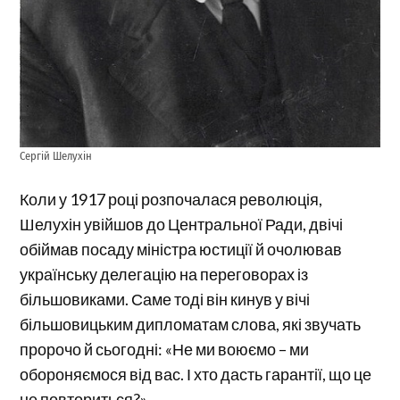
Сергій Шелухін
Коли у 1917 році розпочалася революція,
Шелухін увійшов до Центральної Ради, двічі
обіймав посаду міністра юстиції й очолював
українську делегацію на переговорах із
більшовиками. Саме тоді він кинув у вічі
більшовицьким дипломатам слова, які звучать
пророчо й сьогодні: «Не ми воюємо – ми
обороняємося від вас. І хто дасть гарантії, що це
не повториться?»