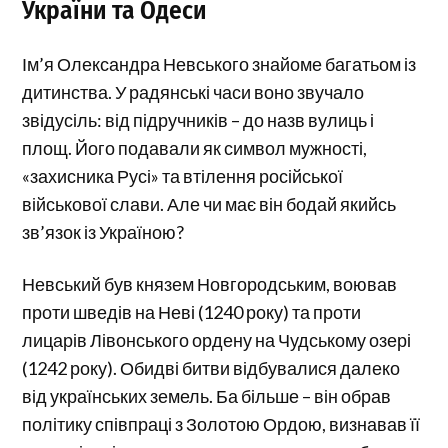
України та Одеси
Ім’я Олександра Невського знайоме багатьом із
дитинства. У радянські часи воно звучало
звідусіль: від підручників – до назв вулиць і
площ. Його подавали як символ мужності,
«захисника Русі» та втілення російської
військової слави. Але чи має він бодай якийсь
зв’язок із Україною?
Невський був князем Новгородським, воював
проти шведів на Неві (1240 року) та проти
лицарів Лівонського ордену на Чудському озері
(1242 року). Обидві битви відбувалися далеко
від українських земель. Ба більше – він обрав
політику співпраці з Золотою Ордою, визнавав її