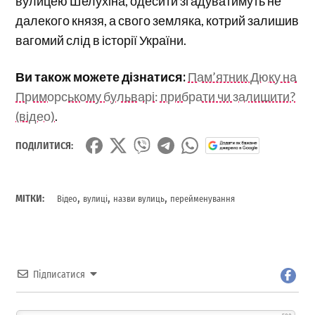
вулицею Шелухіна, одесити згадуватимуть не
далекого князя, а свого земляка, котрий залишив
вагомий слід в історії України.
Ви також можете дізнатися:
Пам’ятник Дюку на
Приморському бульварі: прибрати чи залишити?
(відео)
.
ПОДІЛИТИСЯ:
,
,
,
МІТКИ:
Відео
вулиці
назви вулиць
перейменування
Підписатися