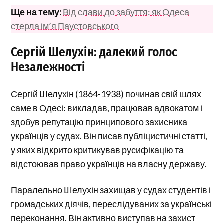
Ще на тему:
Від слави до забуття: як Одеса
стерла ім’я Паустовського
Сергій Шелухін: далекий голос
Незалежності
Сергій Шелухін (1864-1938) починав свій шлях
саме в Одесі: викладав, працював адвокатом і
здобув репутацію принципового захисника
українців у судах. Він писав публіцистичні статті,
у яких відкрито критикував русифікацію та
відстоював право українців на власну державу.
Паралельно Шелухін захищав у судах студентів і
громадських діячів, переслідуваних за українські
переконання. Він активно виступав на захист