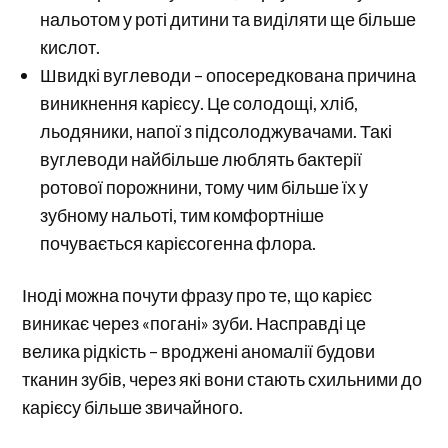
нальотом у роті дитини та виділяти ще більше
кислот.
Швидкі вуглеводи – опосередкована причина
виникнення карієсу. Це солодощі, хліб,
льодяники, напої з підсолоджувачами. Такі
вуглеводи найбільше люблять бактерії
ротової порожнини, тому чим більше їх у
зубному нальоті, тим комфортніше
почувається карієсогенна флора.
Іноді можна почути фразу про те, що карієс
виникає через «погані» зуби. Насправді це
велика рідкість – вроджені аномалії будови
тканин зубів, через які вони стають схильними до
карієсу більше звичайного.