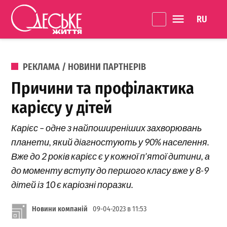
Перейти до вмісту
Language 
Одеське
Життя
ОПУБЛІКОВАНО В
РЕКЛАМА / НОВИНИ ПАРТНЕРІВ
Причини та профілактика
карієсу у дітей
Карієс – одне з найпоширеніших захворювань
планети, який діагностують у 90% населення.
Вже до 2 років карієс є у кожної п’ятої дитини, а
до моменту вступу до першого класу вже у 8-9
дітей із 10 є каріозні поразки.
Новини компаній
09-04-2023 в 11:53