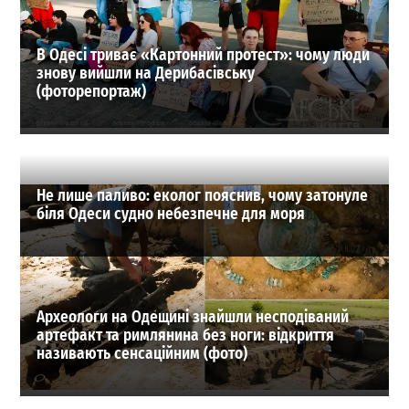
ВИБІР РЕДАКЦІЇ
В Одесі триває «Картонний протест»: чому люди
знову вийшли на Дерибасівську
(фоторепортаж)
Не лише паливо: еколог пояснив, чому затонуле
біля Одеси судно небезпечне для моря
Археологи на Одещині знайшли несподіваний
артефакт та римлянина без ноги: відкриття
називають сенсаційним (фото)