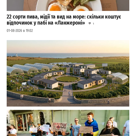
22 сорти пива, мідії та вид на море: скільки коштує
відпочинок у пабі на «Ланжероні»
1
01-08-2026 в 19:02
На Одещині хочуть створити нове містечко для
переселенців: що там буде
1
27-07-2026 в 19:31