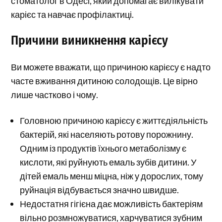
стоматолог в Одесі, який допомагає вилікувати
карієс та навчає профілактиці.
Причини виникнення карієсу
Ви можете вважати, що причиною карієсу є надто
часте вживання дитиною солодощів. Це вірно
лише частково і чому.
Головною причиною карієсу є життєдіяльність
бактерій, які населяють ротову порожнину.
Одним із продуктів їхнього метаболізму є
кислоти, які руйнують емаль зубів дитини. У
дітей емаль менш міцна, ніж у дорослих, тому
руйнація відбувається значно швидше.
Недостатня гігієна дає можливість бактеріям
вільно розмножуватися, харчуватися зубним