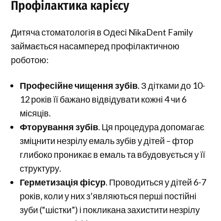
Профілактика карієсу
Дитяча стоматологія в Одесі NikaDent Family
займається насамперед профілактичною
роботою:
Професійне чищення зубів
. З дітками до 10-
12 років її бажано відвідувати кожні 4 чи 6
місяців.
Фторування зубів
. Ця процедура допомагає
зміцнити незрілу емаль зубів у дітей – фтор
глибоко проникає в емаль та вбудовується у її
структуру.
Герметизація фісур
. Проводиться у дітей 6-7
років, коли у них з’являються перші постійні
зуби (“шістки”) і покликана захистити незрілу