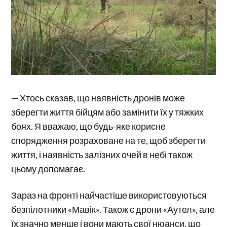
— Хтось сказав, що наявність дронів може
зберегти життя бійцям або замінити їх у тяжких
боях. Я вважаю, що будь-яке корисне
спорядження розраховане на те, щоб зберегти
життя, і наявність залізних очей в небі також
цьому допомагає.
Зараз на фронті найчастіше використовуються
безпілотники «Мавік». Також є дрони «Аутел», але
їх значно менше і вони мають свої нюанси, що