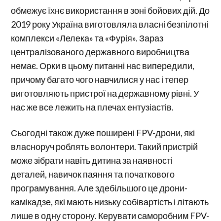
обмежує їхнє використання в зоні бойових дій. До
2019 року Україна виготовляла власні безпілотні
комплекси «Лелека» та «Фурія». Зараз
централізованого державного виробництва
немає. Орки в цьому питанні нас випередили,
причому багато чого навчилися у нас і тепер
виготовляють пристрої на державному рівні. У
нас же все лежить на плечах ентузіастів.
Сьогодні також дуже поширені FPV-дрони, які
власноруч роблять волонтери. Такий пристрій
може зібрати навіть дитина за наявності
деталей, навичок паяння та початкового
програмування. Але здебільшого це дрони-
камікадзе, які мають низьку собівартість і літають
лише в одну сторону. Керувати саморобним FPV-