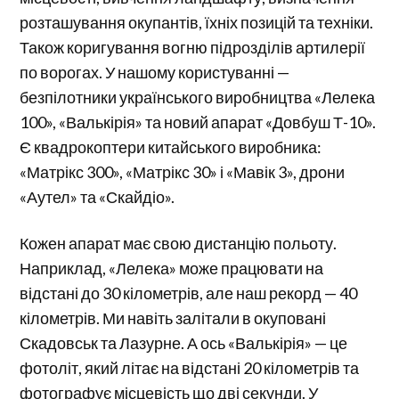
розташування окупантів, їхніх позицій та техніки.
Також коригування вогню підрозділів артилерії
по ворогах. У нашому користуванні —
безпілотники українського виробництва «Лелека
100», «Валькірія» та новий апарат «Довбуш Т-10».
Є квадрокоптери китайського виробника:
«Матрікс 300», «Матрікс 30» і «Мавік 3», дрони
«Аутел» та «Скайдіо».
Кожен апарат має свою дистанцію польоту.
Наприклад, «Лелека» може працювати на
відстані до 30 кілометрів, але наш рекорд — 40
кілометрів. Ми навіть залітали в окуповані
Скадовськ та Лазурне. А ось «Валькірія» — це
фотоліт, який літає на відстані 20 кілометрів та
фотографує місцевість що дві секунди. У