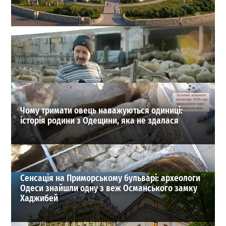
На Одещині хочуть створити нове містечко для
переселенців: що там буде
1
27-07-2026 в 19:31
ВИБІР РЕДАКЦІЇ
Чому тримати овець наважуються одиниці:
історія родини з Одещини, яка не здалася
Сенсація на Приморському бульварі: археологи
Одеси знайшли одну з веж Османського замку
Хаджибей