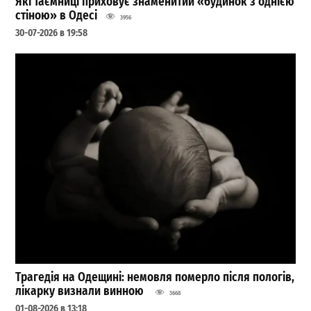
Які таємниці приховує знаменитий «будинок з однією
стіною» в Одесі
3956
30-07-2026 в 19:58
Трагедія на Одещині: немовля померло після пологів,
лікарку визнали винною
3668
01-08-2026 в 13:18