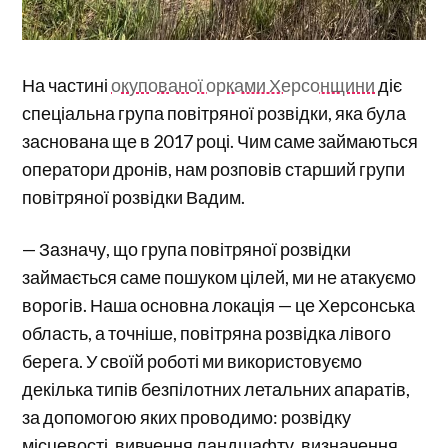
На частині
окупованої орками Херсонщини
діє
спеціальна група повітряної розвідки, яка була
заснована ще в 2017 році. Чим саме займаються
оператори дронів, нам розповів старший групи
повітряної розвідки Вадим.
— Зазначу, що група повітряної розвідки
займається саме пошуком цілей, ми не атакуємо
ворогів. Наша основна локація — це Херсонська
область, а точніше, повітряна розвідка лівого
берега. У своїй роботі ми використовуємо
декілька типів безпілотних летальних апаратів,
за допомогою яких проводимо: розвідку
місцевості, вивчення ландшафту, визначення