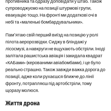
противника та одразу доповідати у штаб. Також
супроводжуємо на позиції штурмові групи,
евакуацію тощо. На фронті ми додаткові очі в
небі та «маленькі бомбардувальники».
Пам’ятаю свій перший виїзд на позицію у ролі
пілота аеророзвідки. Сиджу в бліндажі у
лісосмузі, а навкруги не вщухають обстріли. Іноді
залітала рашистська авіація і закидала квадрат
«КАБами» (керованими авіабомбами), і це було
реально страшно. Також завжди важка дорога до
позиції, адже коли рухаєшся ближче до лінії
фронту, потрапляєш під артобстріли, тому
щоразу молюся.
Життя дрона