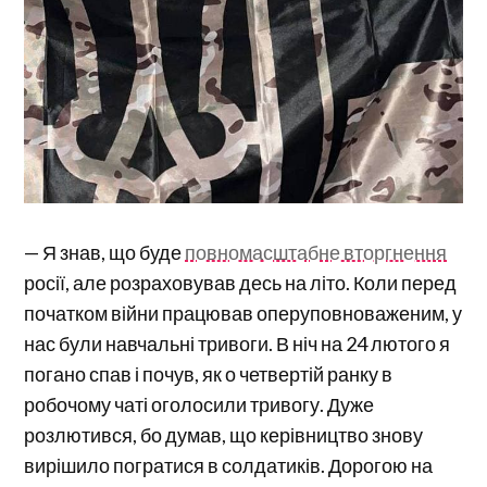
— Я знав, що буде
повномасштабне вторгнення
росії, але розраховував десь на літо. Коли перед
початком війни працював оперуповноваженим, у
нас були навчальні тривоги. В ніч на 24 лютого я
погано спав і почув, як о четвертій ранку в
робочому чаті оголосили тривогу. Дуже
розлютився, бо думав, що керівництво знову
вирішило погратися в солдатиків. Дорогою на