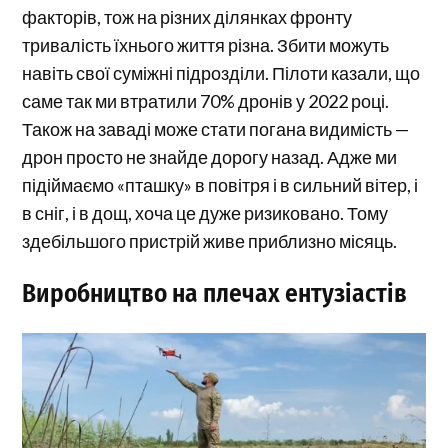
факторів, тож на різних ділянках фронту
тривалість їхнього життя різна. Збити можуть
навіть свої суміжні підрозділи. Пілоти казали, що
саме так ми втратили 70% дронів у 2022 році.
Також на заваді може стати погана видимість —
дрон просто не знайде дорогу назад. Адже ми
підіймаємо «пташку» в повітря і в сильний вітер, і
в сніг, і в дощ, хоча це дуже ризиковано. Тому
здебільшого пристрій живе приблизно місяць.
Виробництво на плечах ентузіастів