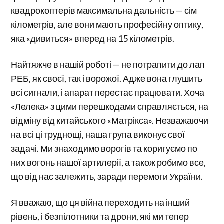
квадрокоптерів максимальна дальність — сім
кілометрів, але вони мають професійну оптику,
яка «дивиться» вперед на 15 кілометрів.
Найтяжче в нашій роботі — не потрапити до лап
РЕБ, як своєї, так і ворожої. Адже вона глушить
всі сигнали, і апарат перестає працювати. Хоча
«Лелека» з цими перешкодами справляється, на
відміну від китайського «Матрікса». Незважаючи
на всі ці труднощі, наша група виконує свої
задачі. Ми знаходимо ворогів та коригуємо по
них вогонь нашої артилерії, а також робимо все,
що від нас залежить, заради перемоги України.
Я вважаю, що ця війна переходить на інший
рівень, і безпілотники та дрони, які ми тепер