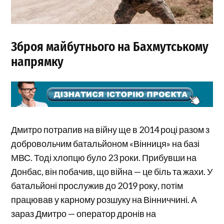
Зброя майбутнього на Бахмутському
напрямку
Дмитро потрапив на війну ще в 2014 році разом з
добровольчим батальйоном «Вінниця» на базі
МВС. Тоді хлопцю було 23 роки. Прибувши на
Донбас, він побачив, що війна — це біль та жахи. У
батальйоні прослужив до 2019 року, потім
працював у карному розшуку на Вінниччині. А
зараз Дмитро — оператор дронів на