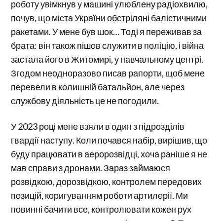
роботу увімкнув у машині улюблену радіохвилю,
почув, що міста України обстріляні балістичними
ракетами. У мене був шок… Тоді я переживав за
брата: він також пішов служити в поліцію, і війна
застала його в Житомирі, у навчальному центрі.
Згодом неодноразово писав рапорти, щоб мене
перевели в колишній батальйон, але через
службову діяльність це не погодили.
У 2023 році мене взяли в один з підрозділів
гвардії наступу. Коли почався набір, вирішив, що
буду працювати в аеророзвідці, хоча раніше я не
мав справи з дронами. Зараз займаюся
розвідкою, дорозвідкою, контролем передових
позицій, коригуванням роботи артилерії. Ми
повинні бачити все, контролювати кожен рух