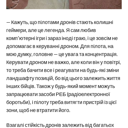
— Кажуть, що пілотами дронів стають колишні
геймери, але це легенда. Я сам любив
комп’ютерні ігри і зараз іноді граю, і це зовсім не
допомагає в керуванні дроном. Для пілота, на
мою думку, головне — це увага та концентрація.
Керувати дроном не важко, але коли він у повітрі,
то треба бачити все і реагувати на будь-які зміни
ландшафту позицій, бо від цього залежить життя
інших бійців. Також у будь-який момент можуть
запрацювати засоби РЕБ (радіоелектронної
боротьби), і пілоту треба витягти пристрій із цієї
зони, щоб не втратити його.
Взагалі стійкість дронів залежить від багатьох