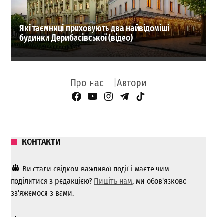
Які таємниці приховують два найвідоміші
будинки Дерибасівської (відео)
Про нас
Автори
Facebook Page
YouTube
Instagram
Telegram
TikTok
КОНТАКТИ
Ви стали свідком важливої ​​події і маєте чим
поділитися з редакцією?
Пишіть нам
, ми обов'язково
зв'яжемося з вами.