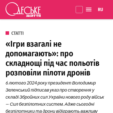
Перейти до вмісту
Language 
Одеське
Життя
ОПУБЛІКОВАНО В
СТАТТІ
«Ігри взагалі не
допомагають»: про
складнощі під час польотів
розповіли пілоти дронів
6 лютого 2024 року президент Володимир
Зеленський підписав указ про створення у
складі Збройних сил України нового роду військ
— Сил безпілотних систем. Адже сьогодні
безпілотники та дрони відіграють важливу