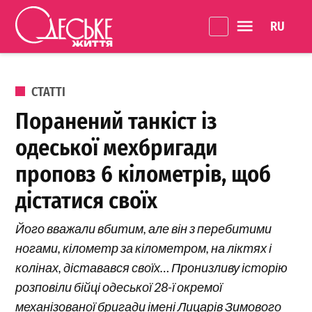
Перейти до вмісту
Language 
Одеське
Життя
ОПУБЛІКОВАНО В
СТАТТІ
Поранений танкіст із
одеської мехбригади
проповз 6 кілометрів, щоб
дістатися своїх
Його вважали вбитим, але він з перебитими
ногами, кілометр за кілометром, на ліктях і
колінах, діставався своїх… Пронизливу історію
розповіли бійці одеської 28-ї окремої
механізованої бригади імені Лицарів Зимового