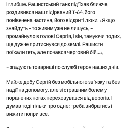
і глибше. Рашистський танк під’їхав ближче,
роздивився наш підірваний Т-64, його
понівечена частина, його відкриті люки. «Якщо
знайдуть – то живим уже не лишусь, –
промайнуло в голові Сергія, і він, тамуючи подих,
ще дужче притиснувся до землі. Рашисти
поїхали геть, але почався черговий бій…»,
– згадують товариші по службі героя наших днів.
Майже добу Сергій без мобільного зв’язку та без
надії на допомогу, але зі страшним болем у
поранених ногах переховувався від ворогів. І
думав тоді тільки про одне: треба вибратись і
вижити попри все.