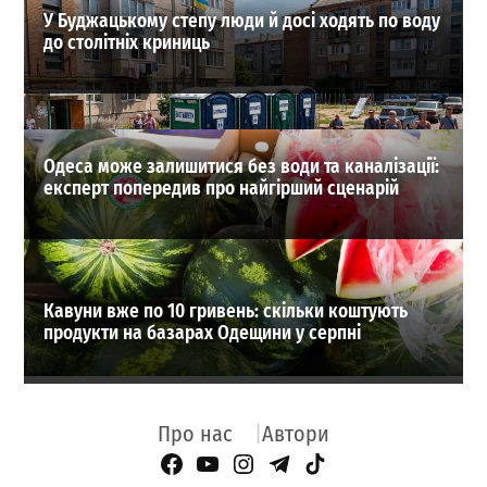
У Буджацькому степу люди й досі ходять по воду
до столітніх криниць
Одеса може залишитися без води та каналізації:
експерт попередив про найгірший сценарій
Кавуни вже по 10 гривень: скільки коштують
продукти на базарах Одещини у серпні
Про нас
Автори
Facebook Page
YouTube
Instagram
Telegram
TikTok