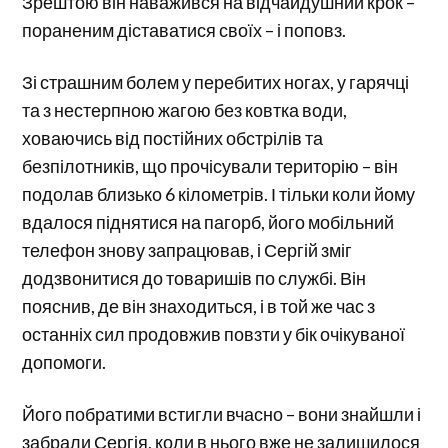
Зрештою він наважився на відчайдушний крок –
пораненим діставатися своїх – і поповз.
Зі страшним болем у перебитих ногах, у гарячці
та з нестерпною жагою без ковтка води,
ховаючись від постійних обстрілів та
безпілотників, що прочісували територію – він
подолав близько 6 кілометрів. І тільки коли йому
вдалося піднятися на пагорб, його мобільний
телефон знову запрацював, і Сергій зміг
додзвонитися до товаришів по службі. Він
пояснив, де він знаходиться, і в той же час з
останніх сил продовжив повзти у бік очікуваної
допомоги.
Його побратими встигли вчасно – вони знайшли і
забрали Сергія, коли в нього вже не залишилося