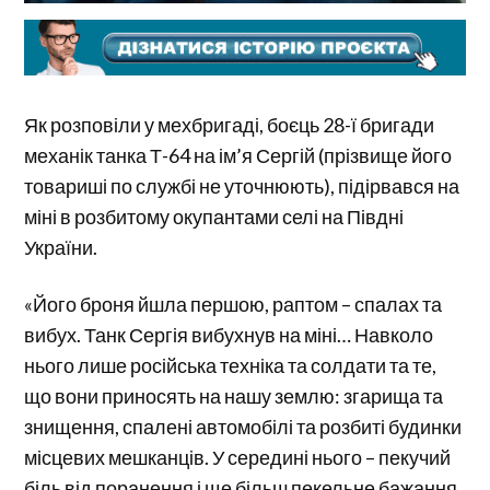
Як розповіли у мехбригаді, боєць 28-ї бригади
механік танка Т-64 на ім’я Сергій (прізвище його
товариші по службі не уточнюють), підірвався на
міні в розбитому окупантами селі на Півдні
України.
«Його броня йшла першою, раптом – спалах та
вибух. Танк Сергія вибухнув на міні… Навколо
нього лише російська техніка та солдати та те,
що вони приносять на нашу землю: згарища та
знищення, спалені автомобілі та розбиті будинки
місцевих мешканців. У середині нього – пекучий
біль від поранення і ще більш пекельне бажання