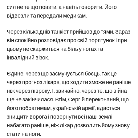
сил не те що повзти, а навіть говорити. Його
відвезли та передали медикам.
Через кілька днів танкіст прийшов до тями. Зараз
він спокійно розповідає про свій порятунок і при
цьому не скаржиться на біль у ногах та
інвалідний візок.
Єдине, через що засмучується боєць, так це
через прогноз лікаря, що ходити зможе не раніше
ніж через півроку. І, звичайно, через те, що війна
ще не закінчилася. Втім, Сергій переконаний, що
його побратимам, українській армії, вдасться
знищити ворога і повернути всі наші землі
набагато раніше, ніж лікар дозволить йому знову
стати на ноги.