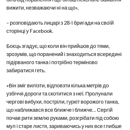
вижити, незважаючи ні на що»,
– розповідають лицарі з 28-ї бригади на своїй
сторінці у Facebook.
Боєць згадує, що коли він прийшов до тями,
зрозумів, що поранений і знаходиться всередині
підірваного танка і потрібно терміново
забиратися геть.
«Він зміг вилізти, відповзти кілька метрів до
узбіччя дороги та скотитися з неї. Пролунали
чергові вибухи, постріли, гуркіт ворожого танка,
що наближався все ближче і ближче… Сергій
почав рити землю руками, розгрібати під собою
мул і старе листя, зариваючись у них все глибше