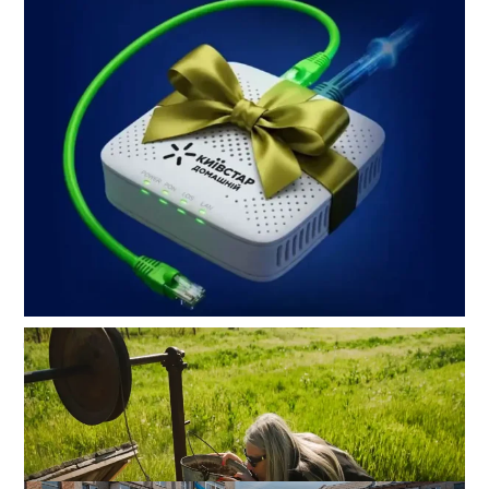
Домашній інтернет в Одесі: вибираємо
енергонезалежну мережу з гігабітною швидкістю
0
04-08-2026 в 11:53
ВИБІР РЕДАКЦІЇ