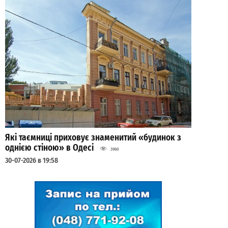
Які таємниці приховує знаменитий «будинок з
однією стіною» в Одесі
3960
30-07-2026 в 19:58