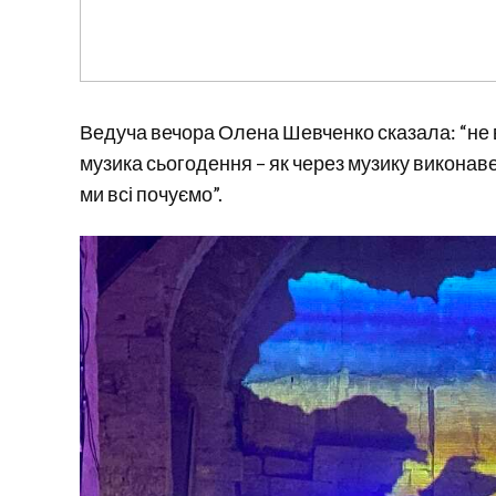
Ведуча вечора Олена Шевченко сказала: “не в
музика сьогодення – як через музику виконав
ми всі почуємо”.