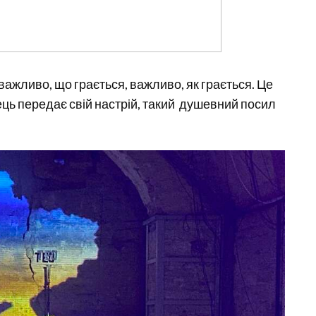
ажливо, що грається, важливо, як грається. Це
ець передає свій настрій, такий душевний посил