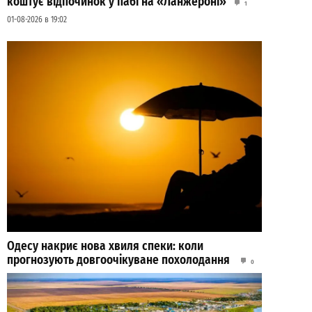
коштує відпочинок у пабі на «Ланжероні»
1
01-08-2026 в 19:02
Одесу накриє нова хвиля спеки: коли
прогнозують довгоочікуване похолодання
0
03-08-2026 в 19:24
ВИБІР РЕДАКЦІЇ