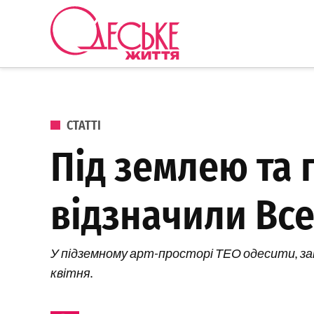
Перейти до вмісту
Одеське
Життя
ОПУБЛІКОВАНО В
СТАТТІ
Під землею та п
відзначили Все
У підземному арт-просторі ТЕО одесити, закох
квітня.