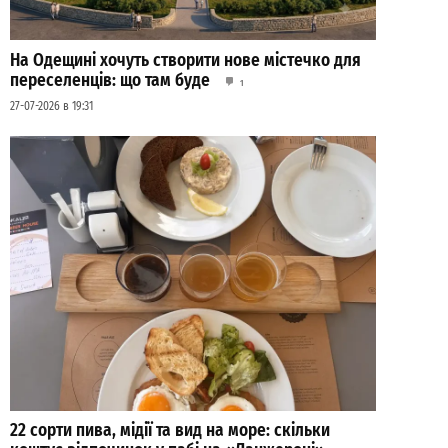
На Одещині хочуть створити нове містечко для
переселенців: що там буде
1
27-07-2026 в 19:31
22 сорти пива, мідії та вид на море: скільки