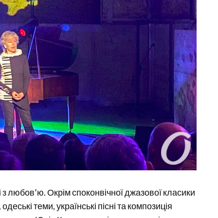
і з любов’ю. Окрім споконвічної джазової класики
одеські теми, українські пісні та композиція