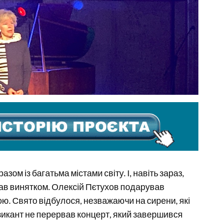
ом із багатьма містами світу. І, навіть зараз,
 став винятком. Олексій Пєтухов подарував
ою. Свято відбулося, незважаючи на сирени, які
узикант не перервав концерт, який завершився