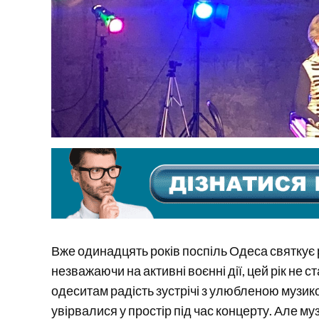
Вже одинадцять років поспіль Одеса святкує раз
незважаючи на активні воєнні дії, цей рік не
одеситам радість зустрічі з улюбленою музик
увірвалися у простір під час концерту. Але м