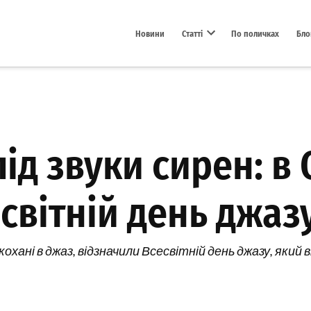
Новини
Статті
По поличках
Бло
Open dropdown menu
ід звуки сирен: в 
світній день джаз
ані в джаз, відзначили Всесвітній день джазу, який в