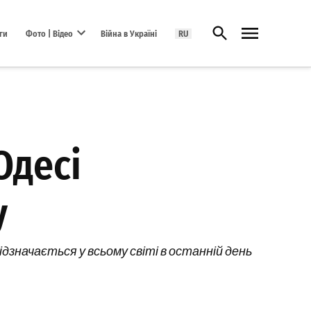
Відкрити пошук
ги
Фото | Відео
Війна в Україні
RU
Open dropdown menu
Одесі
у
ідзначається у всьому світі в останній день