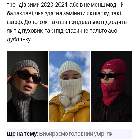
трендів зими 2023-2024, або в не менш модній
балаклаві, яка здатна замінити як шапку, так і
шарф. До того ж, такі шапки ідеально підходять
як під пуховик, так і під класичне пальто або
дублянку.
Ще на тему:
Вибираємо головний убір: як