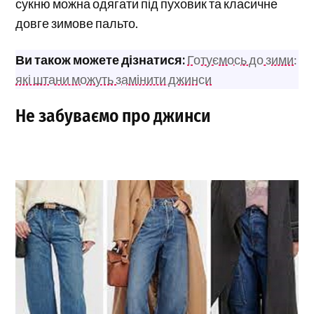
сукню можна одягати під пуховик та класичне
довге зимове пальто.
Ви також можете дізнатися:
Готуємось до зими:
які штани можуть замінити джинси
Не забуваємо про джинси