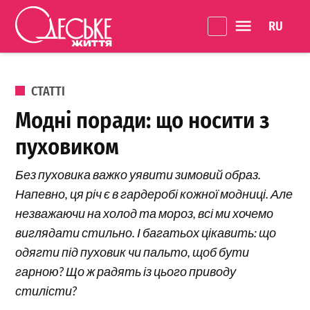
Перейти до вмісту
Language 
Одеське
Життя
ОПУБЛІКОВАНО В
СТАТТІ
Модні поради: що носити з
пуховиком
Без пуховика важко уявити зимовий образ.
Напевно, ця річ є в гардеробі кожної модниці. Але
незважаючи на холод та мороз, всі ми хочемо
виглядати стильно. І багатьох цікавить: що
одягти під пуховик чи пальто, щоб бути
гарною? Що ж радять із цього приводу
стилісти?