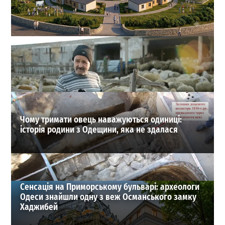
На Одещині хочуть створити нове містечко для
переселенців: що там буде
1
27-07-2026 в 19:31
ВИБІР РЕДАКЦІЇ
Чому тримати овець наважуються одиниці:
історія родини з Одещини, яка не здалася
Сенсація на Приморському бульварі: археологи
Одеси знайшли одну з веж Османського замку
Хаджибей