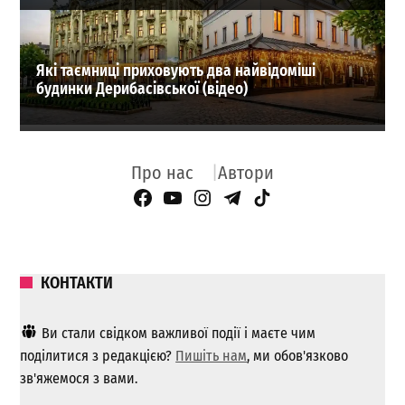
Які таємниці приховують два найвідоміші
будинки Дерибасівської (відео)
Про нас
Автори
Facebook Page
YouTube
Instagram
Telegram
TikTok
КОНТАКТИ
Ви стали свідком важливої ​​події і маєте чим
поділитися з редакцією?
Пишіть нам
, ми обов'язково
зв'яжемося з вами.