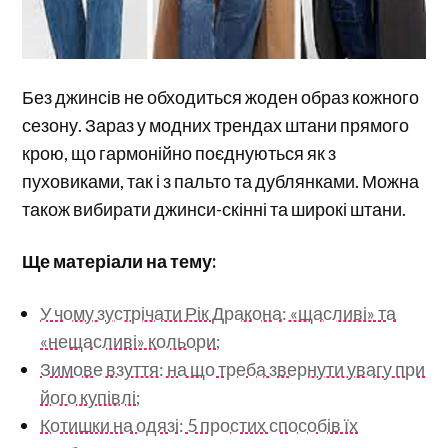
Без джинсів не обходиться жоден образ кожного
сезону. Зараз у модних трендах штани прямого
крою, що гармонійно поєднуються як з
пуховиками, так і з пальто та дублянками. Можна
також вибирати джинси-скінні та широкі штани.
Ще матеріали на тему:
У чому зустрічати Рік Дракона: «щасливі» та
«нещасливі» кольори;
Зимове взуття: на що треба звернути увагу при
його купівлі;
Котишки на одязі: 5 простих способів їх