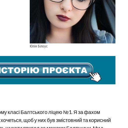
Юлія Білоус
ому класі Балтського ліцею №1. Я за фахом
 хочеться, щоб у них був змістовний та корисний
ось шукати пригод за межами Балтщини. Ми з