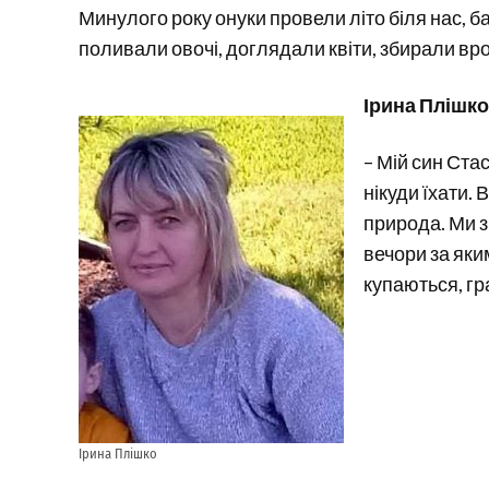
Минулого року онуки провели літо біля нас, ба
поливали овочі, доглядали квіти, збирали вр
Ірина Плішко
– Мій син Стас
нікуди їхати.
природа. Ми з
вечори за яки
купаються, гра
Ірина Плішко