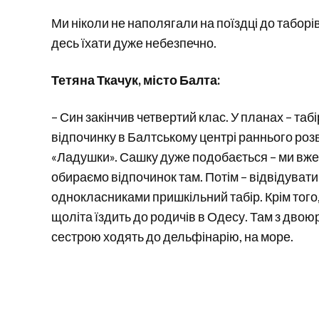
Ми ніколи не наполягали на поїздці до таборів
десь їхати дуже небезпечно.
Тетяна Ткачук, місто Балта:
– Син закінчив четвертий клас. У планах – табі
відпочинку в Балтському центрі раннього роз
«Ладушки». Сашку дуже подобається – ми вже 
обираємо відпочинок там. Потім – відвідувати
однокласниками пришкільний табір. Крім того,
щоліта їздить до родичів в Одесу. Там з дво
сестрою ходять до дельфінарію, на море.