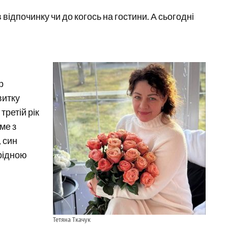
 відпочинку чи до когось на гостини. А сьогодні
р
витку
третій рік
ме з
 син
юрідною
Тетяна Ткачук