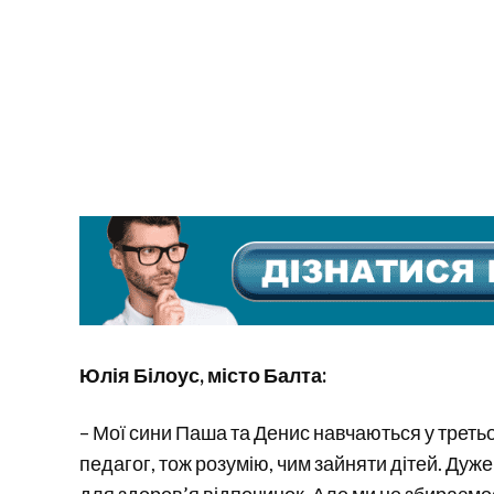
Юлія Білоус, місто Балта:
– Мої сини Паша та Денис навчаються у треть
педагог, тож розумію, чим зайняти дітей. Дуже
для здоров’я відпочинок. Але ми не збираєм