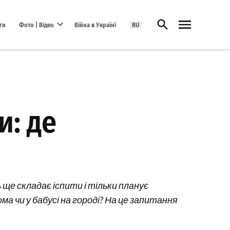
Відкрити пошук
ги
Фото | Відео
Війна в Україні
RU
Open dropdown menu
и: де
 ще складає іспити і тільки планує
ома чи у бабусі на городі? На це запитання