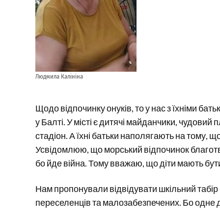
Людмила Калініна
Щодо відпочинку онуків, то у нас з їхніми ба
у Балті. У місті є дитячі майданчики, чудовий 
стадіон. А їхні батьки наполягають на тому, що
Усвідомлюю, що морський відпочинок благотв
бо йде війна. Тому вважаю, що діти мають бути
Нам пропонували відвідувати шкільний табір 
переселенців та малозабезпечених. Бо одне діл