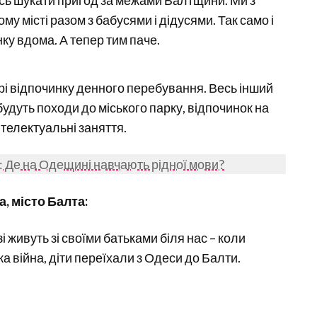
у місті разом з бабусями і дідусями. Так само і
ку вдома. А тепер тим паче.
орі відпочинку денного перебування. Весь інший
будуть походи до міського парку, відпочинок на
інтелектуальні заняття.
у: Де на Одещині навчають рідної мови?
, місто Балта:
зі живуть зі своїми батьками біля нас – коли
а війна, діти переїхали з Одеси до Балти.