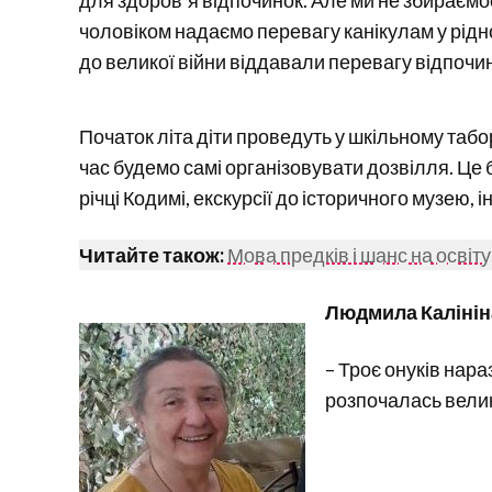
чоловіком надаємо перевагу канікулам у рідном
до великої війни віддавали перевагу відпочин
Початок літа діти проведуть у шкільному таб
час будемо самі організовувати дозвілля. Це 
річці Кодимі, екскурсії до історичного музею, 
Читайте також:
Мова предків і шанс на освіт
Людмила Калініна
– Троє онуків нара
розпочалась велик