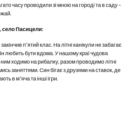
гато часу проводили зі мною на городі та в саду –
ожай.
, село Пасицели:
 закінчив п’ятий клас. На літні канікули не забагає
 Він любить бути вдома. У нашому краї чудова
 ним ходимо на рибалку, разом проводимо літні
мись заняттями. Син бігає з друзями на ставок, де
ють в м’яча та інші ігри.