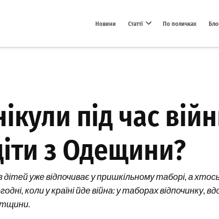
Новини
Статті
По поличках
Бло
Open dropdown menu
нікули під час війн
діти з Одещини?
з дітей уже відпочиває у пришкільному таборі, а хтось
дні, коли у країні йде війна: у таборах відпочинку, вд
лтщини.