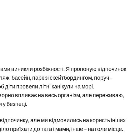
тьками виникли розбіжності. Я пропоную відпочинок
пляж, басейн, парк зі скейтбордингом, поруч –
б діти провели літні канікули на морі.
орно впливає на весь організм, але переживаю,
 у безпеці.
відпочинку, але ми відмовились на користь інших
о приїхати до тата і мами, інше – на голе місце.